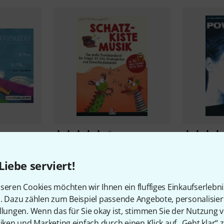
2
Helbling Verlag
Schatzkiste
Gerig Musi
Musik
20,10 
Liebe serviert!
55 CHF
seren Cookies möchten wir Ihnen ein fluffiges Einkaufserlebn
n. Dazu zählen zum Beispiel passende Angebote, personalisie
llungen. Wenn das für Sie okay ist, stimmen Sie der Nutzung 
tiken und Marketing einfach durch einen Klick auf „Geht klar“ z