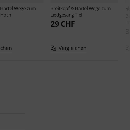
 Härtel
Wege zum
Breitkopf & Härtel
Wege zum
 Hoch
Liedgesang Tief
Be
29 CHF
Im
3
ichen
Vergleichen