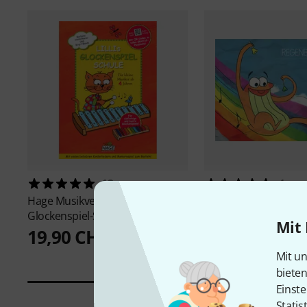
13
4
Hage Musikverlag
Lillis
Capa Publisher
Glockenspiel-Schule
Regenbogenlieder
Mit 
19,90 CHF
22,20 CHF
Mit un
biete
Einste
Statis