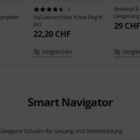
Breitkopf &
4
Liedgesang
omplette
Hal Leonard
Hear It And Sing It!
29 CHF
Jazz
22,20 CHF
Vergleichen
Vergle
Smart Navigator
Kategorie Schulen für Gesang und Stimmbildung