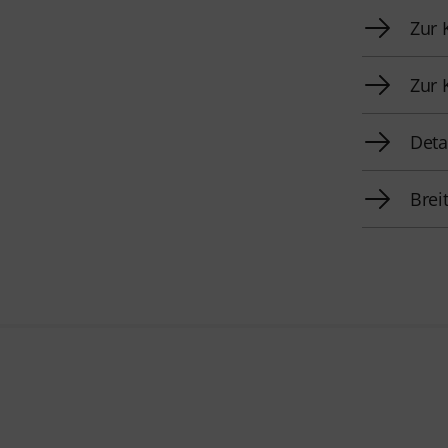
Zur 
Zur 
Deta
Brei