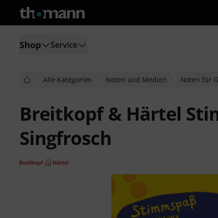
Shop
Service
Alle Kategorien
Noten und Medien
Noten für 
Breitkopf & Härtel S
Singfrosch