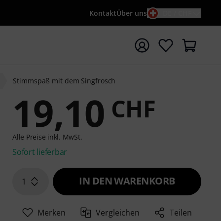
Kontakt
Über uns
DE / CHF
e mit Suchwort {searchTerm} starten
Stimmspaß mit dem Singfrosch
19,10
CHF
Alle Preise inkl. MwSt.
Sofort lieferbar
IN DEN WARENKORB
1
Merken
Vergleichen
Teilen