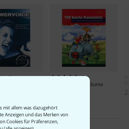
He
42
1
Da
kverlag
Powervoice
Helbling Verlag
100 bunte
2
Kanonhits
CHF
27 CHF
is mit allem was dazugehört
rte Anzeigen und das Merken von
von Cookies für Präferenzen,
u (
alle anzeigen
).