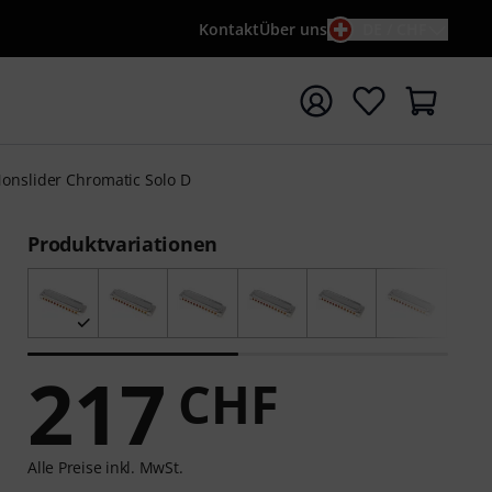
Kontakt
Über uns
DE / CHF
e mit Suchwort {searchTerm} starten
onslider Chromatic Solo D
Produktvariationen
217
CHF
Alle Preise inkl. MwSt.