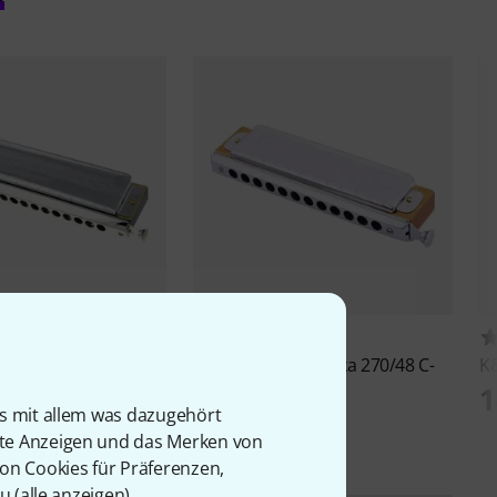
53
96
Chromonica M 280 C
Hohner
Chromonica 270/48 C-
K
Deluxe
HF
1
is mit allem was dazugehört
179 CHF
rte Anzeigen und das Merken von
von Cookies für Präferenzen,
u (
alle anzeigen
).