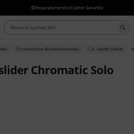
Reparaturservice
3 Jahre Garantie
Such
kas
Chromatische Mundharmonikas
C.A. Seydel Söhne
N
slider Chromatic Solo