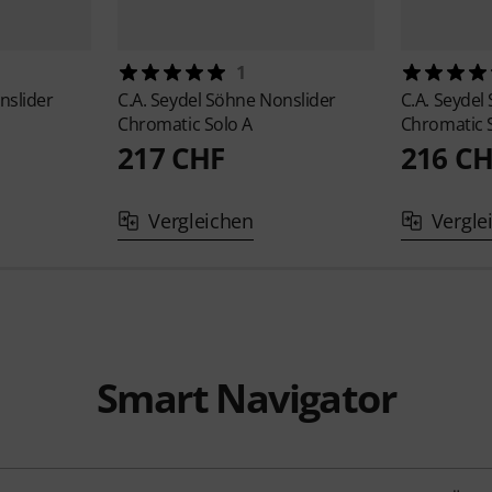
1
nslider
C.A. Seydel Söhne
Nonslider
C.A. Seyde
Chromatic Solo A
Chromatic S
217 CHF
216 C
Vergleichen
Vergle
Smart Navigator