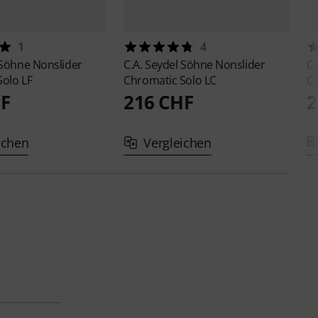
1
4
l Söhne
Nonslider
C.A. Seydel Söhne
Nonslider
C.
olo LF
Chromatic Solo LC
Ch
HF
216 CHF
2
ichen
Vergleichen