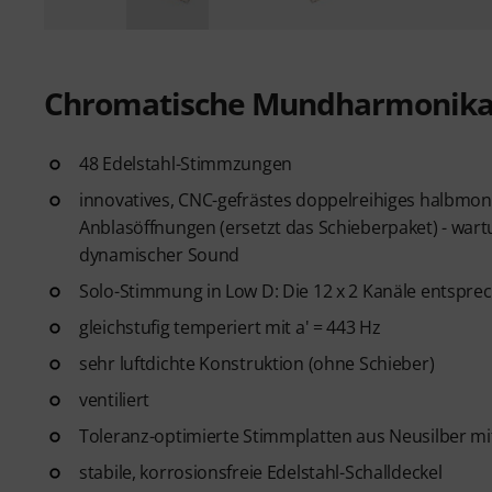
Chromatische Mundharmonika 
48 Edelstahl-Stimmzungen
innovatives, CNC-gefrästes doppelreihiges halbmo
Anblasöffnungen (ersetzt das Schieberpaket) - wartu
dynamischer Sound
Solo-Stimmung in Low D: Die 12 x 2 Kanäle entspre
gleichstufig temperiert mit a' = 443 Hz
sehr luftdichte Konstruktion (ohne Schieber)
ventiliert
Toleranz-optimierte Stimmplatten aus Neusilber mit
stabile, korrosionsfreie Edelstahl-Schalldeckel