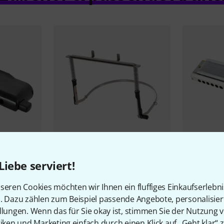
330
Liebe serviert!
r
K&M
164/1 Harmonica Holder
Hohner
64 
11,30 CHF
179 C
seren Cookies möchten wir Ihnen ein fluffiges Einkaufserlebn
n. Dazu zählen zum Beispiel passende Angebote, personalisie
llungen. Wenn das für Sie okay ist, stimmen Sie der Nutzung 
tiken und Marketing einfach durch einen Klick auf „Geht klar“ z