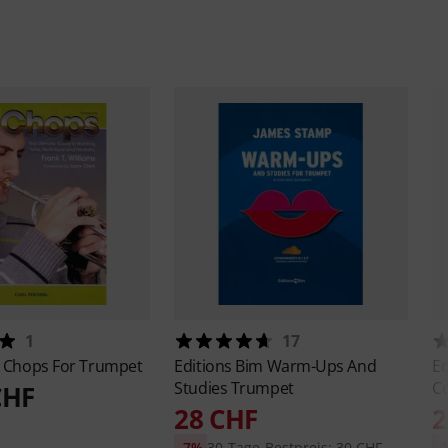
1
17
r
Chops For Trumpet
Editions Bim
Warm-Ups And
Ed
Studies Trumpet
C
CHF
28 CHF
2
-7%
30-Tage-Bestpreis: 30 CHF
-