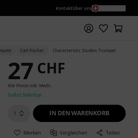
Kontakt
Über uns
DE / CHF
e mit Suchwort {searchTerm} starten
ompete
Carl Fischer
Characteristic Studies Trumpet
27
CHF
Alle Preise inkl. MwSt.
Sofort lieferbar
IN DEN WARENKORB
1
Merken
Vergleichen
Teilen