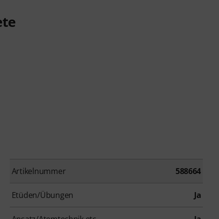
ete
Artikelnummer
588664
Etüden/Übungen
Ja
Ansatz/Atemtechnik etc.
Ja