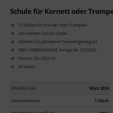
Schule für Kornett oder Tromp
15 Etüden für Kornett oder Trompete
von Herbert Lincoln Clarke
mittlerer bis gehobener Schwierigkeitsgrad
ISBN: 9780825802508, Verlags-Nr. CFO2281
Format: 23 x 30,5 cm
64 Seiten
Erhältlich seit
März 2024
Verkaufseinheit
1 Stück
Hauptthema Jazz/Blues
Nein