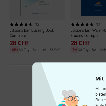
15
17
Editions Bim
Buzzing Book
Editions Bim
Warm-U
Complete
Studies Trumpet
28 CHF
28 CHF
-15%
30-Tage-Bestpreis: 33 CHF
-7%
30-Tage-Bestprei
Mit 
Mit un
biete
Einste
Statis