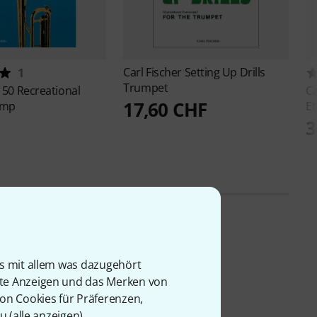
Carl Fischer
Setting Up Drills
1
Trumpet
r
50 Recreational
Ca
17,60 CHF
ump
E
3
is mit allem was dazugehört
rte Anzeigen und das Merken von
von Cookies für Präferenzen,
u (
alle anzeigen
).