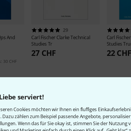
29
ps And
Carl Fischer
Clarke Technical
Carl Fische
Studies Tr
Studies Tr
27 CHF
22 CHF
s: 30 CHF
Liebe serviert!
seren Cookies möchten wir Ihnen ein fluffiges Einkaufserlebn
n. Dazu zählen zum Beispiel passende Angebote, personalisie
llungen. Wenn das für Sie okay ist, stimmen Sie der Nutzung 
tiken und Marketing einfach durch einen Klick auf „Geht klar“ z