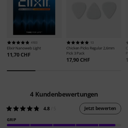
4103
13
Elixir
Nanoweb Light
Chicken Picks
Regular 2,6mm
C
Pick 3 Pack
P
11,70 CHF
17,90 CHF
4
Kundenbewertungen
Jetzt bewerten
4.8
/ 5
GRIP