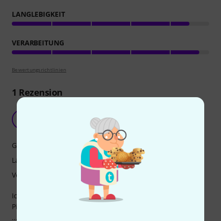
LANGLEBIGKEIT
VERARBEITUNG
Bewertungsrichtlinien
1
Rezension
Ganz gut ...
J
JörgW. 19.08.2025
Grip
Langlebigkeit
Verarbeitung
Ich habe schon sehr viele Plektren ausprobiert, aber "das
Pick" war noch nicht mit dabei! Mal besser, mal schlechter
... Früher war mein Favorit ein Dunlop Jazz III, dann lange