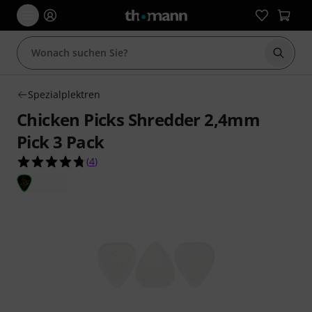
Suche 
Spezialplektren
Chicken Picks Shredder 2,4mm
Pick 3 Pack
4.8 von 5 Sternen aus 4 Kundenbewertungen
(
4
)