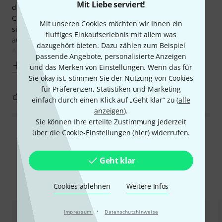
Mit Liebe serviert!
das kleine 3mm Stubby und ganz viele andere!
Chicken Picks haben einen sehr guten Grip und langlebig
Mit unseren Cookies möchten wir Ihnen ein
sind diese auch! Früher oder später spielen sie sich aber
fluffiges Einkaufserlebnis mit allem was
auch ab ...
dazugehört bieten. Dazu zählen zum Beispiel
Aktuell ist
passende Angebote, personalisierte Anzeigen
Mehr anzeigen
und das Merken von Einstellungen. Wenn das für
Sie okay ist, stimmen Sie der Nutzung von Cookies
für Präferenzen, Statistiken und Marketing
1
0
BEWERTUNG MELDEN
einfach durch einen Klick auf „Geht klar“ zu (
alle
anzeigen
).
Sie können Ihre erteilte Zustimmung jederzeit
über die Cookie-Einstellungen (
hier
) widerrufen.
Alle Bewertungen lesen
Geht klar
Alternativen vergleichen
Cookies ablehnen
Weitere Infos
·
Impressum
Datenschutzhinweise