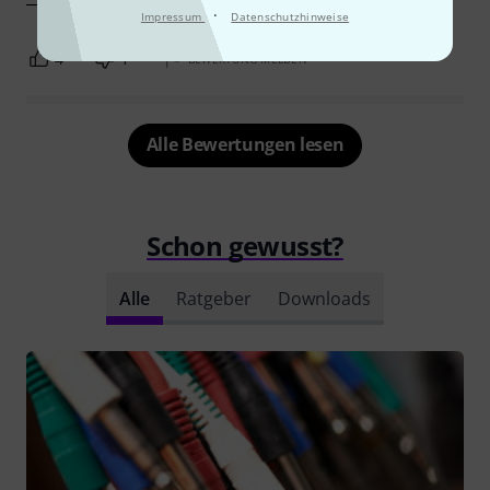
·
Impressum
Datenschutzhinweise
4
1
BEWERTUNG MELDEN
Alle Bewertungen lesen
Schon gewusst?
Alle
Ratgeber
Downloads