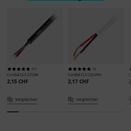
577
58
Cordial
CLS 225 BK
Cordial
CLS 225 WH
C
2,15 CHF
2,17 CHF
Vergleichen
Vergleichen