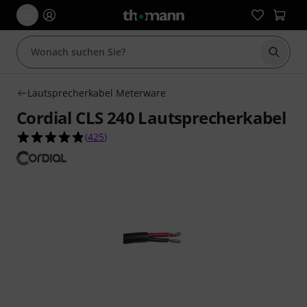
Suche 
Lautsprecherkabel Meterware
Cordial CLS 240 Lautsprecherkabel
4.9 von 5 Sternen aus 425 Kundenbewertungen
(
425
)