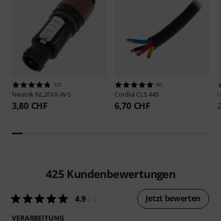
121
90
Neutrik
NL2FXX-W-S
Cordial
CLS 440
N
3,80 CHF
6,70 CHF
425
Kundenbewertungen
Jetzt bewerten
4.9
/ 5
VERARBEITUNG