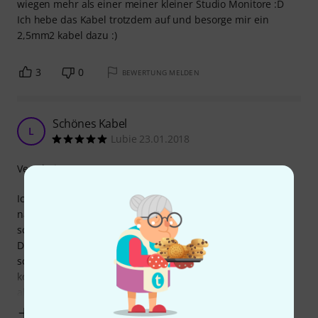
wiegen mehr als einer meiner kleiner Studio Monitore :D
Ich hebe das Kabel trotzdem auf und besorge mir ein
2,5mm2 kabel dazu :)
3
0
BEWERTUNG MELDEN
Schönes Kabel
L
Lubie 23.01.2018
Verarbeitung
Ich benutze dieses Kabel momentan für zwei Zeck LF 118
nachbauten mit 18Sound 18W1000 und hatte es jetzt auch
schon auf ein Paar Gigs.
Der Schutzmantel ist super und das Kabel lässt sich sehr
schön verlegen und ist dabei nicht steif oder verdreht sich
komisch beim einrollen. Das Einzige was mich beim
abisolieren gestört hat ist das der Schutzmantel an zwei
Mehr anzeigen