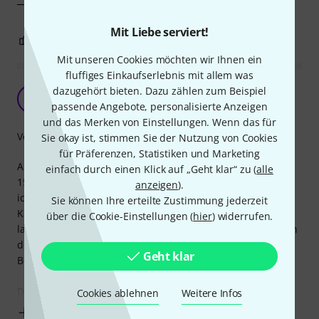
Mit Liebe serviert!
1
0
BEWERTUNG MELDEN
Mit unseren Cookies möchten wir Ihnen ein
fluffiges Einkaufserlebnis mit allem was
Super LS-Kabel für größere Entfernungen...
dazugehört bieten. Dazu zählen zum Beispiel
M
passende Angebote, personalisierte Anzeigen
MarieHuana 10.11.2010
und das Merken von Einstellungen. Wenn das für
Verarbeitung
Sie okay ist, stimmen Sie der Nutzung von Cookies
für Präferenzen, Statistiken und Marketing
Als Musiker bin ich bisher für LS-Kabellängen von 10m bis
einfach durch einen Klick auf „Geht klar“ zu (
alle
15m immer mit 2,5mm gut ausgekommen. Nun brauchte
anzeigen
).
ich aber für ca. 25m Entfernung (Powermixer) ein 4mm-LS-
Sie können Ihre erteilte Zustimmung jederzeit
Kabel, da man bei einem 25m-2,5mm-Kabel - entgegen
über die Cookie-Einstellungen (
hier
) widerrufen.
landläufigen Meinungen - doch bei größeren Entfernungen
den schlechteren Dämpfungsfaktor, besonders im Bass-
Geht klar
Bereich, negativ heraushört.
Das
Cookies ablehnen
Weitere Infos
Mehr anzeigen