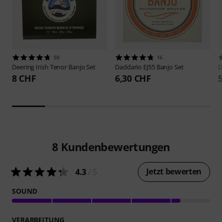
50
16
Deering
Irish Tenor Banjo Set
Daddario
EJ55 Banjo Set
D
8 CHF
6,30 CHF
8
Kundenbewertungen
Jetzt bewerten
4.3
/ 5
SOUND
VERARBEITUNG