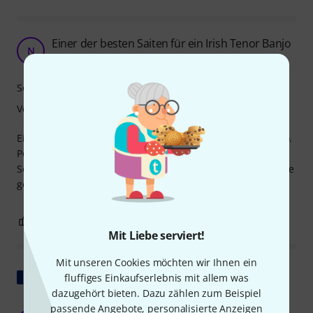
Einer der besten Saiten für ein Irish Tenor Banjo
N
NavitasAeternam 15.04.2025
Sound
Verarbeitung
Einer besten Hersteller von Saiten für ein Irish Tenor Banjo.
Perfekt verarbeitet, und wunderschöner heller Klang. Der
Service von Thomann war ebenfalls wunderbar. Ich bestelle
gerne wieder hier
0
0
BEWERTUNG MELDEN
Mit Liebe serviert!
Mit unseren Cookies möchten wir Ihnen ein
Original zeigen
fluffiges Einkaufserlebnis mit allem was
dazugehört bieten. Dazu zählen zum Beispiel
Sehr schlechte Erfahrung. Schlechte
passende Angebote, personalisierte Anzeigen