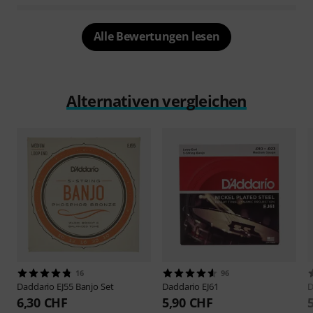
Alle Bewertungen lesen
Alternativen vergleichen
16
96
Daddario
EJ55 Banjo Set
Daddario
EJ61
D
6,30 CHF
5,90 CHF