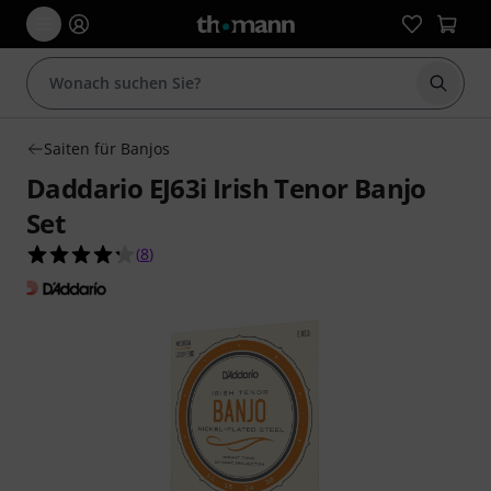
Suche 
Saiten für Banjos
Daddario EJ63i Irish Tenor Banjo
Set
4.3 von 5 Sternen aus 8 Kundenbewertungen
(
8
)