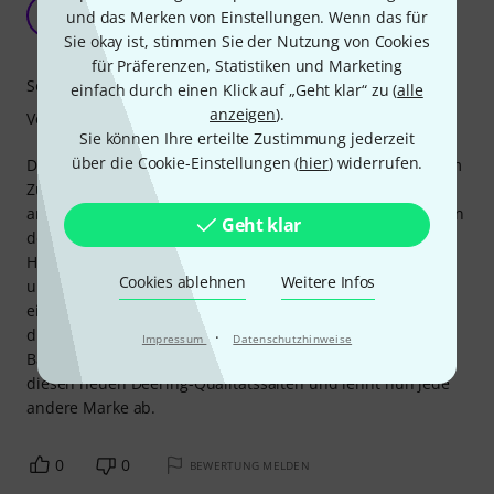
Fertigungsqualität.
A
und das Merken von Einstellungen. Wenn das für
AD. 09.07.2024
Sie okay ist, stimmen Sie der Nutzung von Cookies
für Präferenzen, Statistiken und Marketing
Sound
einfach durch einen Klick auf „Geht klar“ zu (
alle
anzeigen
).
Verarbeitung
Sie können Ihre erteilte Zustimmung jederzeit
über die Cookie-Einstellungen (
hier
) widerrufen.
Die Schlaufe der Basssaite (D oder D, 24) D'Addario ist beim
Zusammenbau gebrochen. Die Schlaufe brach, sobald sie
am Haken des Saitenhalters befestigt war, noch bevor sie in
Geht klar
den Spannmechanismus gewickelt wurde.
Herstellungsfehler? Kein Glück? Ergebnis: ein brandneuer,
Cookies ablehnen
Weitere Infos
unbrauchbarer Saitensatz! Ich hatte die gute Idee, auch
einen Satz irischer Tenor-Saiten von Deering zu bestellen,
die problemlos auf meinem kleinen Harley-Benton-Tenor-
·
Impressum
Datenschutzhinweise
Banjo montiert werden konnten. Er spielt sehr gerne mit
diesen neuen Deering-Qualitätssaiten und lehnt nun jede
andere Marke ab.
0
0
BEWERTUNG MELDEN