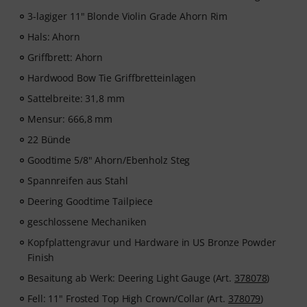
3-lagiger 11" Blonde Violin Grade Ahorn Rim
Hals: Ahorn
Griffbrett: Ahorn
Hardwood Bow Tie Griffbretteinlagen
Sattelbreite: 31,8 mm
Mensur: 666,8 mm
22 Bünde
Goodtime 5/8" Ahorn/Ebenholz Steg
Spannreifen aus Stahl
Deering Goodtime Tailpiece
geschlossene Mechaniken
Kopfplattengravur und Hardware in US Bronze Powder
Finish
Besaitung ab Werk: Deering Light Gauge (Art.
378078
)
Fell: 11" Frosted Top High Crown/Collar (Art.
378079
)