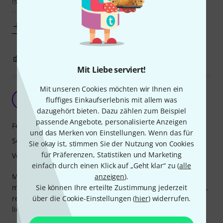
ist der schöne, breiter und voller Klang! Nach dem Klang
möchte man nicht mehr
Mehr anzeigen
6
0
BEWERTUNG MELDEN
Mit Liebe serviert!
Mit unseren Cookies möchten wir Ihnen ein
Habe mich schnell damit vertraut gefühlt
P
fluffiges Einkaufserlebnis mit allem was
Parlicht 14.10.2025
dazugehört bieten. Dazu zählen zum Beispiel
passende Angebote, personalisierte Anzeigen
Features
und das Merken von Einstellungen. Wenn das für
Sound
Sie okay ist, stimmen Sie der Nutzung von Cookies
für Präferenzen, Statistiken und Marketing
Verarbeitung
einfach durch einen Klick auf „Geht klar“ zu (
alle
Mein erstes Banjo -- schon nach kurzer Zeit habe ich mich
anzeigen
).
mit dem Instrument vertraut gefühlt. Lässt sich gut greifen,
Sie können Ihre erteilte Zustimmung jederzeit
reiner Klang ohne sehr drücken zu müssen. Die Saiten
über die Cookie-Einstellungen (
hier
) widerrufen.
liegen gut, gute Bundreinheit. Der Klang ist kräftig.