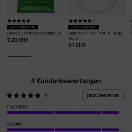
29
2
PASST GARANTIERT
PASST GARANTIERT
Deering
5 String Banjo Light Set
Deering
11" Top Frost HC Banjo
Head
7,20 CHF
31 CHF
4
Kundenbewertungen
Jetzt bewerten
5
/ 5
FEATURES
SOUND