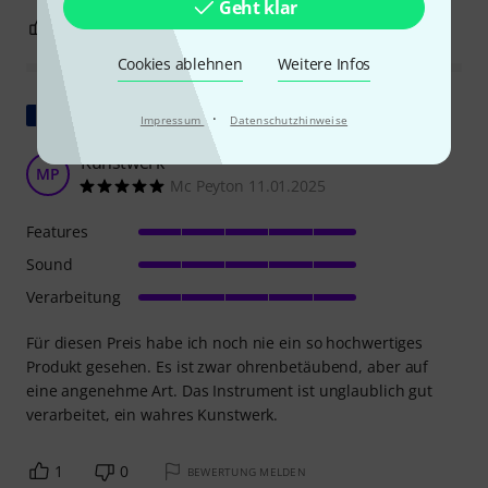
Geht klar
1
0
BEWERTUNG MELDEN
Cookies ablehnen
Weitere Infos
Original zeigen
·
Impressum
Datenschutzhinweise
Kunstwerk
MP
Mc Peyton 11.01.2025
Features
Sound
Verarbeitung
Für diesen Preis habe ich noch nie ein so hochwertiges
Produkt gesehen. Es ist zwar ohrenbetäubend, aber auf
eine angenehme Art. Das Instrument ist unglaublich gut
verarbeitet, ein wahres Kunstwerk.
1
0
BEWERTUNG MELDEN