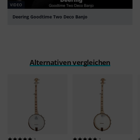
VIDEO
Deering Goodtime Two Deco Banjo
abspielen
Alternativen vergleichen
3
2