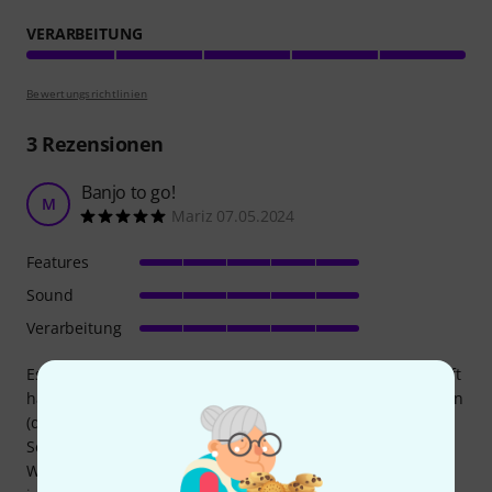
VERARBEITUNG
Bewertungsrichtlinien
3
Rezensionen
Banjo to go!
M
Mariz 07.05.2024
Features
Sound
Verarbeitung
Es ist mein zweites Banjo, welches ich bei Thomann gekauft
habe. Das erste war eine Einstiegsmodell von Harley Benton
(denn ich eine Anfängerin bin mit ca 1 Jahr Erfahrung mit
Selbststudium in Internet - eligilbertbanjo usw).
Was mich besonders beeindruckt hat bei diesem Deering -