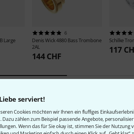
6
B Large
Denis Wick
4880 Bass Trombone
Schilke
Tro
2AL
117 C
144 CHF
Liebe serviert!
seren Cookies möchten wir Ihnen ein fluffiges Einkaufserlebn
n. Dazu zählen zum Beispiel passende Angebote, personalisie
llungen. Wenn das für Sie okay ist, stimmen Sie der Nutzung 
tiken und Marketing einfach durch einen Klick auf „Geht klar“ z