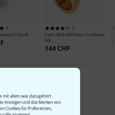
6
5
mbone 51 Small
Denis Wick
4880 Bass Trombone
Sc
0AL
HF
1
144 CHF
is mit allem was dazugehört
rte Anzeigen und das Merken von
von Cookies für Präferenzen,
u (
alle anzeigen
).