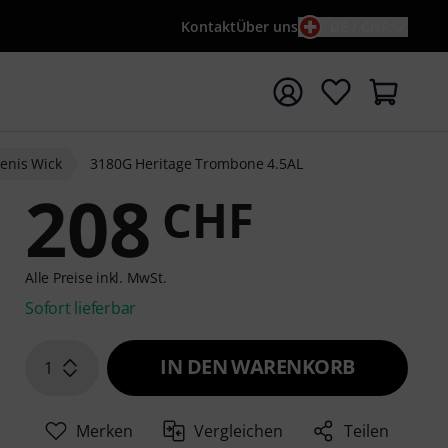
Kontakt
Über uns
DE / CHF
e mit Suchwort {searchTerm} starten
enis Wick
3180G Heritage Trombone 4.5AL
208
CHF
Alle Preise inkl. MwSt.
Sofort lieferbar
IN DEN WARENKORB
1
Merken
Vergleichen
Teilen