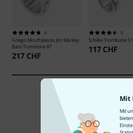
4
8
Griego Mouthpieces
Jim Markey
Schilke
Trombone 51
Bass Trombone 87
117 CHF
217 CHF
Mit 
Mit un
biete
Einste
Statis