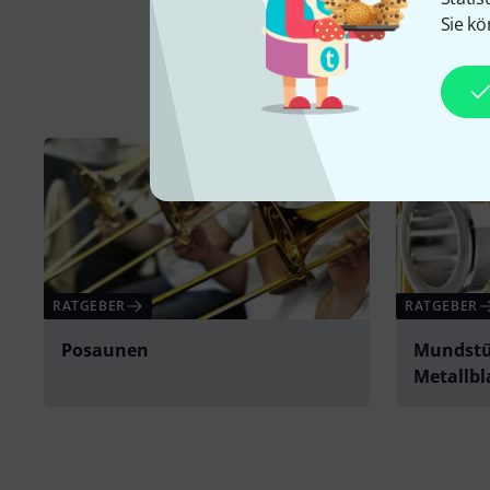
Sie kö
RATGEBER
RATGEBER
Posaunen
Mundstü
Metallb