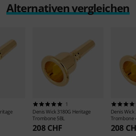
Alternativen vergleichen
1
ritage
Denis Wick
3180G Heritage
Denis Wick
Trombone 5BL
Trombone 
208 CHF
208 C