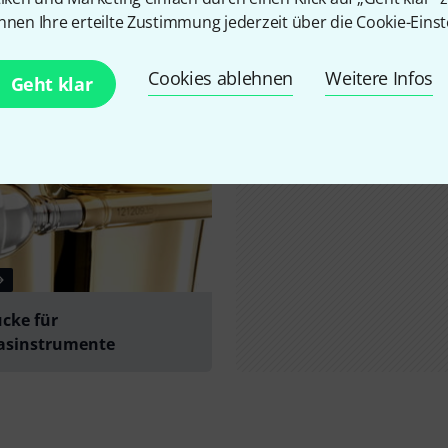
Schon gewusst?
nnen Ihre erteilte Zustimmung jederzeit über die Cookie-Einst
Alle
Ratgeber
Cookies ablehnen
Weitere Infos
Geht klar
cke für
lasinstrumente