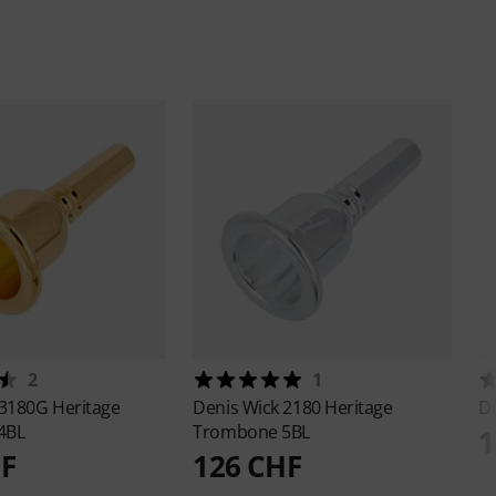
2
1
3180G Heritage
Denis Wick
2180 Heritage
D
4BL
Trombone 5BL
1
HF
126 CHF