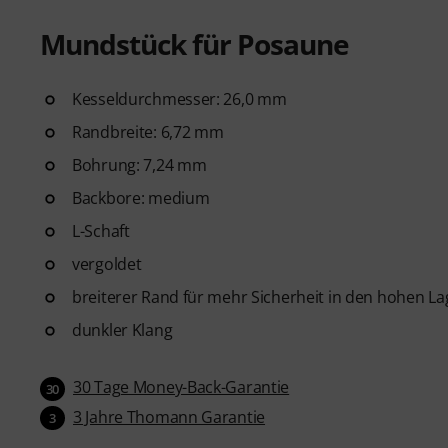
Mundstück für Posaune
Kesseldurchmesser: 26,0 mm
Randbreite: 6,72 mm
Bohrung: 7,24 mm
Backbore: medium
L-Schaft
vergoldet
breiterer Rand für mehr Sicherheit in den hohen L
dunkler Klang
30 Tage Money-Back-Garantie
30
3 Jahre Thomann Garantie
3