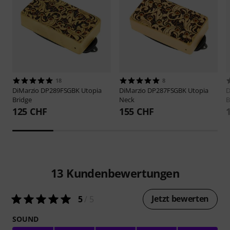
18
8
DiMarzio
DP289FSGBK Utopia
DiMarzio
DP287FSGBK Utopia
D
Bridge
Neck
B
125 CHF
155 CHF
13
Kundenbewertungen
Jetzt bewerten
5
/ 5
SOUND