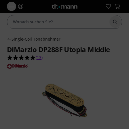
Suche 
Single-Coil Tonabnehmer
DiMarzio DP288F Utopia Middle
5.0 von 5 Sternen aus 13 Kundenbewertungen
(
13
)