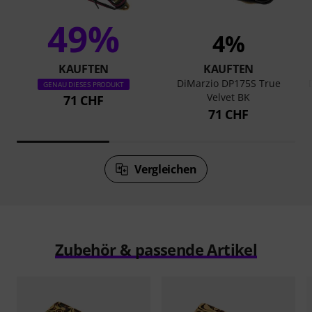
49%
4%
KAUFTEN
KAUFTEN
DiMarzio DP175S True
GENAU DIESES PRODUKT
Velvet BK
71 CHF
71 CHF
Vergleichen
Zubehör & passende Artikel