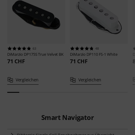
63
48
DiMarzio
DP175S True Velvet BK
DiMarzio
DP110 FS-1 White
D
71 CHF
71 CHF
Vergleichen
Vergleichen
Smart Navigator