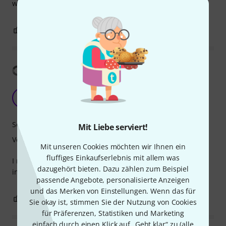
wie immer Tiptop in allem !
0
1
BEWERTUNG MELDEN
Übersetzung anzeigen
Awesome
D
dusandelucia 13.02.2024
Sound
Mit Liebe serviert!
Verarbeitung
Mit unseren Cookies möchten wir Ihnen ein
fluffiges Einkaufserlebnis mit allem was
I made my Ibanez RG550 sound like strat when i need it 😀
dazugehört bieten. Dazu zählen zum Beispiel
in the middle position of course :)
passende Angebote, personalisierte Anzeigen
und das Merken von Einstellungen. Wenn das für
0
0
BEWERTUNG MELDEN
Sie okay ist, stimmen Sie der Nutzung von Cookies
für Präferenzen, Statistiken und Marketing
einfach durch einen Klick auf „Geht klar“ zu (
alle