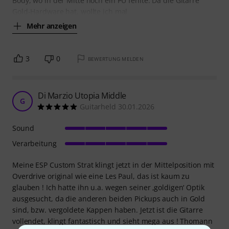
Body, wo in der Mitte noch ein PU fehlte. Da die Gitarre
Gold-Hardware hat, wollte ich mal
Mehr anzeigen
3
0
BEWERTUNG MELDEN
Di Marzio Utopia Middle
G
Guitarheld 30.01.2026
Sound
Verarbeitung
Meine ESP Custom Strat klingt jetzt in der Mittelposition mit
Overdrive original wie eine Les Paul, das ist kaum zu
glauben ! Ich hatte ihn u.a. wegen seiner ‚goldigen‘ Optik
ausgesucht, da die anderen beiden Pickups auch in Gold
sind, bzw. vergoldete Kappen haben. Jetzt ist die Gitarre
vollendet, klingt fantastisch und sieht mega aus ! Thomann