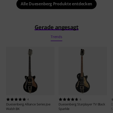
Alle Duesenberg Produkte entdecken
Gerade angesagt
Trends
4
6
Duesenberg
Alliance Series Joe
Duesenberg
Starplayer TV Black
D
Walsh BK
Sparkle
S