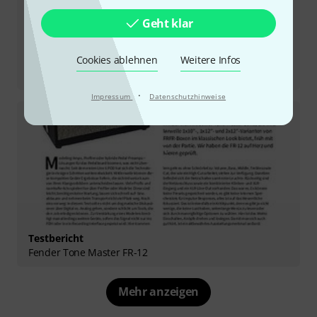
Geht klar
Cookies ablehnen
Weitere Infos
Testbericht
Electro-Harmonix Tri Parallel Mixer
·
Impressum
Datenschutzhinweise
Testbericht
Fender Tone Master FR-12
Mehr anzeigen