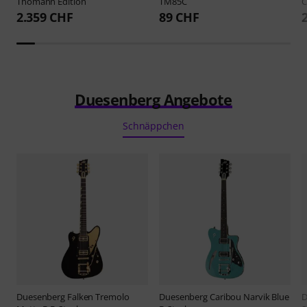
Thomann Edition
TM85C
C
2.359 CHF
89 CHF
Duesenberg Angebote
Schnäppchen
Duesenberg
Falken Tremolo
Duesenberg
Caribou Narvik Blue
D