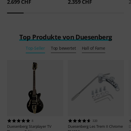
2.699 CHF
2.359 CHF
Top Produkte von Duesenberg
Top-Seller
Top bewertet
Hall of Fame
8
320
Duesenberg
Starplayer TV
Duesenberg
Les Trem II Chrome
D