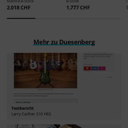
Matte B B-Stock
B-Stock
S
2.018 CHF
1.777 CHF
Mehr zu Duesenberg
Testbericht
Larry Carlton S10 HSS