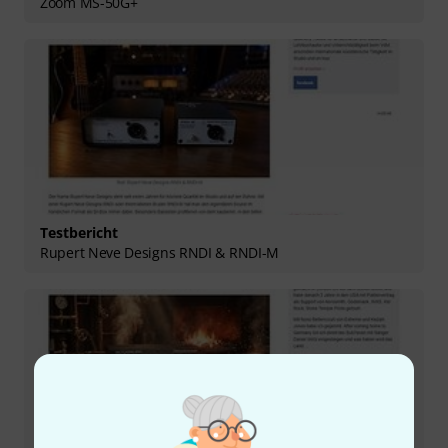
Zoom MS-50G+
Testbericht
Rupert Neve Designs RNDI & RNDI-M