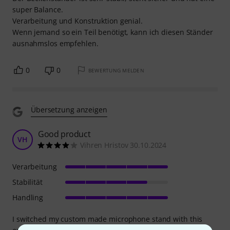
super Balance.
Verarbeitung und Konstruktion genial.
Wenn jemand so ein Teil benötigt, kann ich diesen Ständer
ausnahmslos empfehlen.
0
0
BEWERTUNG MELDEN
Übersetzung anzeigen
Good product
VH
Vihren Hristov 30.10.2024
Verarbeitung
Stabilität
Handling
I switched my custom made microphone stand with this