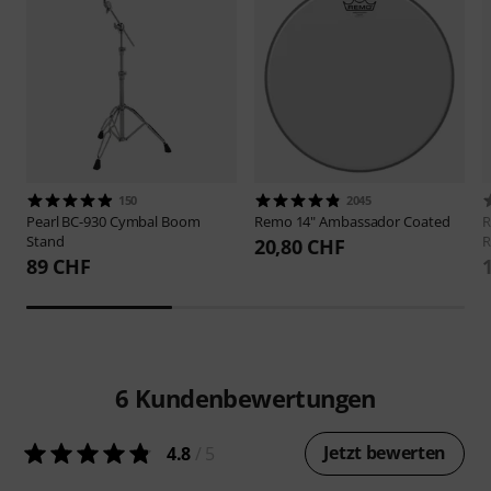
150
2045
Pearl
BC-930 Cymbal Boom
Remo
14" Ambassador Coated
Stand
R
20,80 CHF
89 CHF
6
Kundenbewertungen
Jetzt bewerten
4.8
/ 5