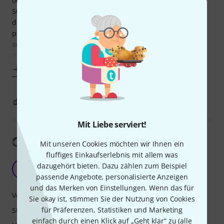
one. I needed something light and compact, that's why the
5000 and 9000 models were not an option. I use two small
diaphragm condensers on a stereo bar in an ORTF position
perpendicular to the line between the center of the snare
and the point where the beater strikes the batter head of
the bass drum. It' s a really
Mehr anzeigen
0
0
BEWERTUNG MELDEN
Mit Liebe serviert!
Übersetzung anzeigen
Mit unseren Cookies möchten wir Ihnen ein
fluffiges Einkaufserlebnis mit allem was
Bry Cool
dazugehört bieten. Dazu zählen zum Beispiel
2G
21 Guns 12.07.2024
passende Angebote, personalisierte Anzeigen
und das Merken von Einstellungen. Wenn das für
Verarbeitung
Sie okay ist, stimmen Sie der Nutzung von Cookies
für Präferenzen, Statistiken und Marketing
Stabilität
einfach durch einen Klick auf „Geht klar“ zu (
alle