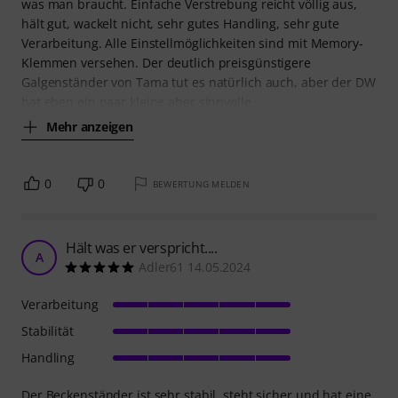
was man braucht. Einfache Verstrebung reicht völlig aus,
hält gut, wackelt nicht, sehr gutes Handling, sehr gute
Verarbeitung. Alle Einstellmöglichkeiten sind mit Memory-
Klemmen versehen. Der deutlich preisgünstigere
Galgenständer von Tama tut es natürlich auch, aber der DW
hat eben ein paar kleine aber sinnvolle
Mehr anzeigen
0
0
BEWERTUNG MELDEN
Hält was er verspricht....
A
Adler61 14.05.2024
Verarbeitung
Stabilität
Handling
Der Beckenständer ist sehr stabil, steht sicher und hat eine