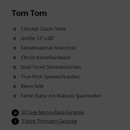
Tom Tom
Concept Classic Serie
Größe: 12" x 08"
Kesselmaterial: Ahornholz
Chrom Kesselhardware
Dual-Turret Stimmböckchen
True-Pitch Spannschrauben
Remo Felle
Farbe: Natur mit Walnuss Spannreifen
30 Tage Money-Back-Garantie
30
3 Jahre Thomann Garantie
3