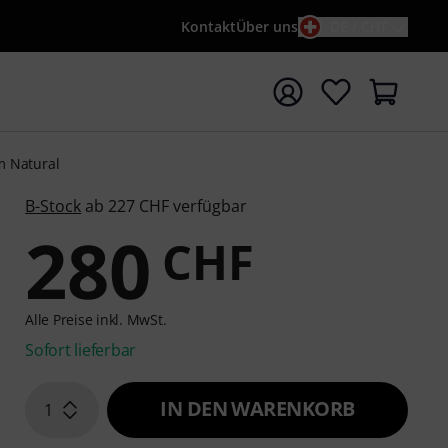
Kontakt
Über uns
DE / CHF
e mit Suchwort {searchTerm} starten
m Natural
B-Stock
ab 227 CHF verfügbar
280
CHF
Alle Preise inkl. MwSt.
Sofort lieferbar
IN DEN WARENKORB
1