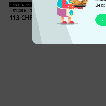
PASST GARANTIERT
PASST GARANTIERT
Sie kö
Hardcase
HN12T Tom Case
Ahead
12"x08" Tom 
Case
113 CHF
48 CHF