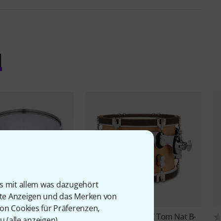
l
is mit allem was dazugehört
rte Anzeigen und das Merken von
von Cookies für Präferenzen,
DW
PDP 12"x08" CC Tom Nat B-
2
u (
alle anzeigen
).