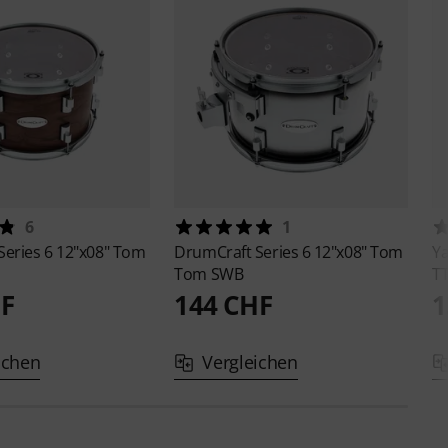
6
1
Series 6 12"x08" Tom
DrumCraft
Series 6 12"x08" Tom
Y
Tom SWB
TT
HF
144 CHF
1
ichen
Vergleichen