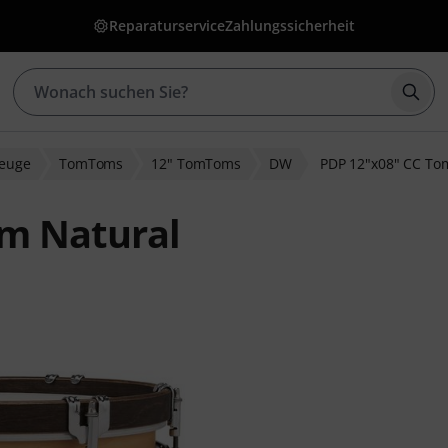
Reparaturservice
Zahlungssicherheit
Such
zeuge
TomToms
12" TomToms
DW
PDP 12"x08" CC To
m Natural