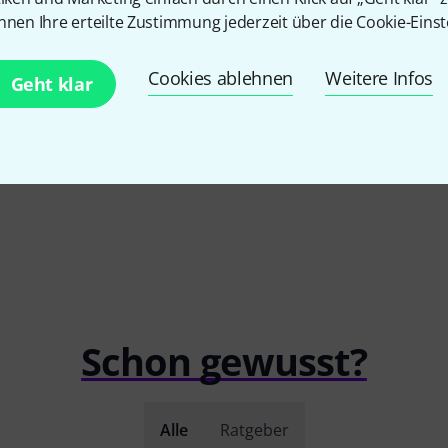
Gretsch D
PASST GARANTIERT
nnen Ihre erteilte Zustimmung jederzeit über die Cookie-Einst
Renown Ma
Tom Armor
Remo
12" Pinstripe clear
280 C
25 CHF
Cookies ablehnen
Weitere Infos
Geht klar
Schon gewusst?
Alle
Ratgeber