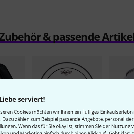
Zubehör & passende Artike
Liebe serviert!
seren Cookies möchten wir Ihnen ein fluffiges Einkaufserlebn
n. Dazu zählen zum Beispiel passende Angebote, personalisie
llungen. Wenn das für Sie okay ist, stimmen Sie der Nutzung 
474
tiken und Marketing einfach durch einen Klick auf „Geht klar“ z