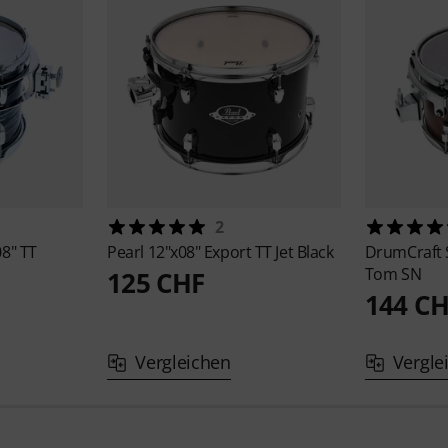
2
08" TT
Pearl
12"x08" Export TT Jet Black
DrumCraft
Tom SN
125 CHF
144 C
Vergleichen
Vergle