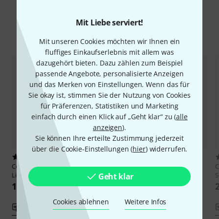
Mit Liebe serviert!
Alternativen vergleichen
Mit unseren Cookies möchten wir Ihnen ein
fluffiges Einkaufserlebnis mit allem was
dazugehört bieten. Dazu zählen zum Beispiel
passende Angebote, personalisierte Anzeigen
und das Merken von Einstellungen. Wenn das für
Sie okay ist, stimmen Sie der Nutzung von Cookies
für Präferenzen, Statistiken und Marketing
einfach durch einen Klick auf „Geht klar“ zu (
alle
anzeigen
).
Sie können Ihre erteilte Zustimmung jederzeit
über die Cookie-Einstellungen (
hier
) widerrufen.
1
1
Conny Sommer
Mittelalter
Conny Sommer
C
Lieder Kalimba
Weihnachtslieder Kalimba
S
Geht klar
19,90 CHF
20,20 CHF
Cookies ablehnen
Weitere Infos
Vergleichen
Vergleichen