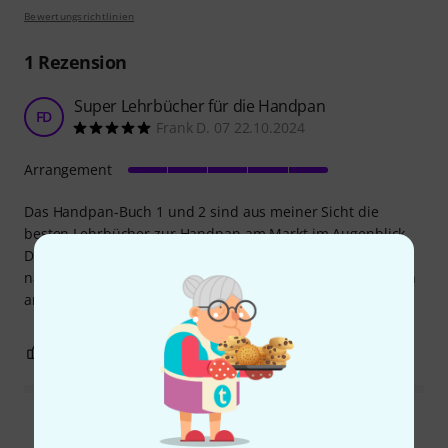
Bewertungsrichtlinien
1
Rezension
Super Lehrbücher für die Handpan
FD
Frank D. 07 22.10.2024
Arrangement
Das Handpan-Buch 1 und 2 sind aus meiner Sicht die
besten Lehrbücher zur Handpan am Markt im Augenblick.
Das Buch Übungsstücke vom selben Autor ist sehr einfach
nach zu spielen und die Stücke darin sind auch sehr schön
arrangiert. Man lernt Schritt für Schritt zu improvisieren.
0
0
BEWERTUNG MELDEN
Alle Bewertungen lesen