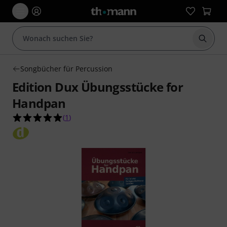
Suche 
Songbücher für Percussion
Edition Dux Übungsstücke for
Handpan
5.0 von 5 Sternen aus 1 Kundenbewertungen
(
1
)