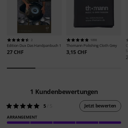
2
1098
Edition Dux
Das Handpanbuch 1
Thomann
Polishing Cloth Grey
C
S
27 CHF
3,15 CHF
1
Kundenbewertungen
Jetzt bewerten
5
/ 5
ARRANGEMENT