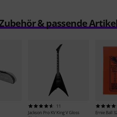
Zubehör & passende Artike
11
Jackson
Pro KV King V Gloss
Ernie Ball
3