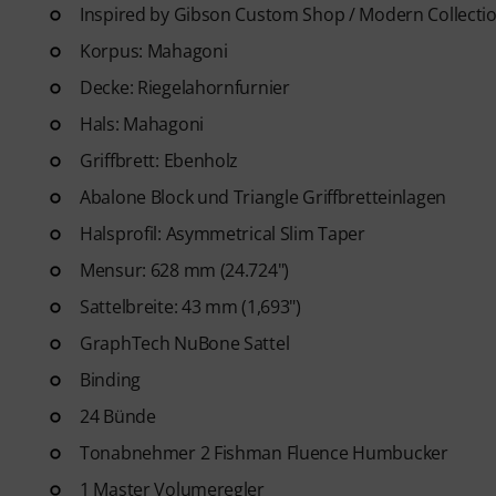
Gitarren Videolektionen für A
Inspired by Gibson Custom Shop / Modern Collecti
Blues bis Metal und mehr. Mit
Korpus: Mahagoni
Ausdrucken sowie intelligente
Decke: Riegelahornfurnier
weitere Features.
Hals: Mahagoni
Griffbrett: Ebenholz
Abalone Block und Triangle Griffbretteinlagen
Halsprofil: Asymmetrical Slim Taper
Mensur: 628 mm (24.724")
Sattelbreite: 43 mm (1,693")
GraphTech NuBone Sattel
Binding
24 Bünde
Tonabnehmer 2 Fishman Fluence Humbucker
1 Master Volumeregler