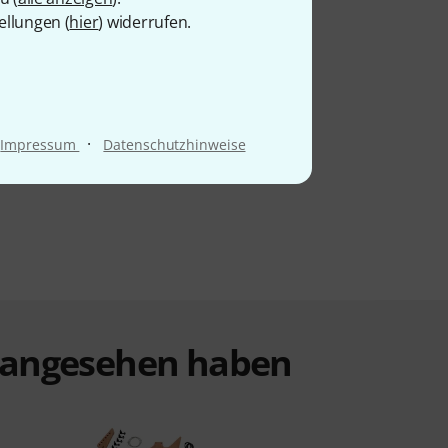
ellungen (
hier
) widerrufen.
·
Impressum
Datenschutzhinweise
t angesehen haben