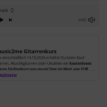
rock
0:00
music2me Gitarrenkurs
 einschließlich 14.10.2026 erhältst Du beim Kauf
rren, Akustikgitarren oder Ukulelen ein
kostenloses
nen Onlinekurs von music2me im Wert von EUR
er Bestellung bekommst du den Freischaltcode
NZEIGEN
endet. Das music2me Abo endet nach Ablauf
rtal für Musik mit einem pädagogischen Konzept von
gezeichnet mit dem deutschen Bildungs-Award
Learning Instrumentalunterricht”! Mit über 400