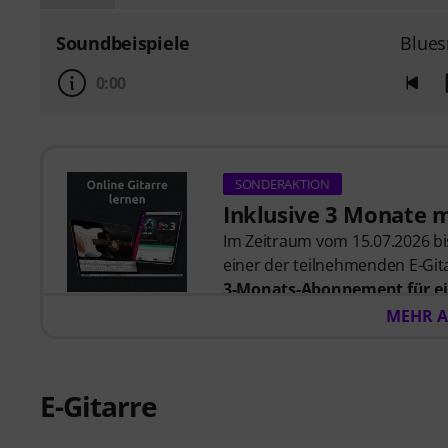
Soundbeispiele
Blues
0:00
SONDERAKTION
Inklusive 3 Monate 
Im Zeitraum vom 15.07.2026 bis
einer der teilnehmenden E-Gita
3-Monats-Abonnement für ei
57,00
. Nach dem Versand dein
MEHR A
automatisch per E-Mail zuges
automatisch.
Music2Me, dein Online-Lernpo
E-Gitarre
studierten Musiklehrern. Aus
2025/2026 in der Kategorie “E-