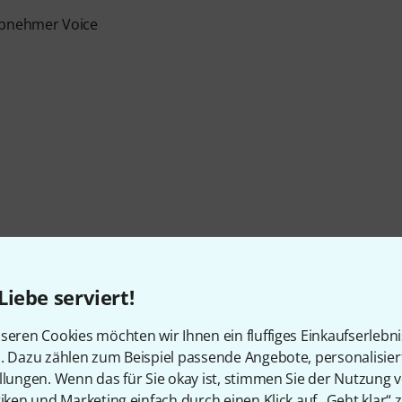
nabnehmer Voice
Liebe serviert!
Artikelnummer
588502
seren Cookies möchten wir Ihnen ein fluffiges Einkaufserlebn
Form
EX-Style
n. Dazu zählen zum Beispiel passende Angebote, personalisie
llungen. Wenn das für Sie okay ist, stimmen Sie der Nutzung 
Korpus
Mahagoni
tiken und Marketing einfach durch einen Klick auf „Geht klar“ z