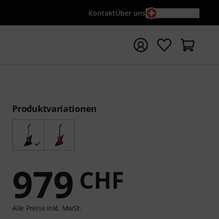
Kontakt
Über uns
DE / CHF
e mit Suchwort {searchTerm} starten
Produktvariationen
979
CHF
Alle Preise inkl. MwSt.