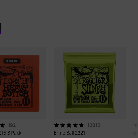
l
192
12012
215 3 Pack
Ernie Ball
2221
th