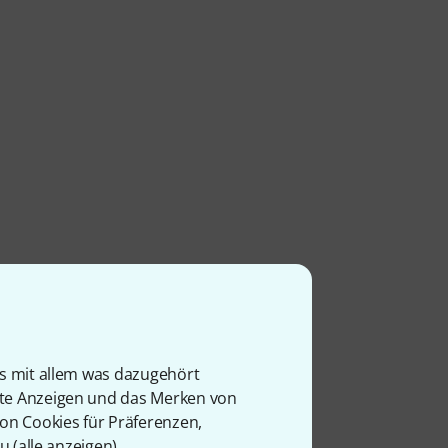
is mit allem was dazugehört
rte Anzeigen und das Merken von
von Cookies für Präferenzen,
u (
alle anzeigen
).