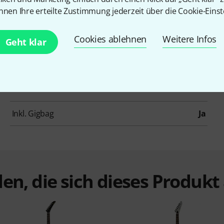
nnen Ihre erteilte Zustimmung jederzeit über die Cookie-Einst
Hals
Mahagoni
Cookies ablehnen
Weitere Infos
Bünde
24
Geht klar
Tonabnehmerbestückung
HH
Tremolo
Nein
Inkl. Gigbag
Ja
en, die sich dieses Produk