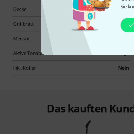
Sie kö
Decke
Keine
Griffbrett
Ebenholz
Mensur
628 mm
Aktive Tonabnehmer
Ja
Inkl. Koffer
Nein
Das kauften Kund