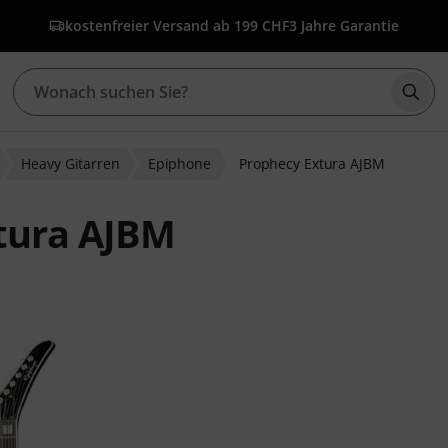
kostenfreier Versand ab 199 CHF
3 Jahre Garantie
Such
Heavy Gitarren
Epiphone
Prophecy Extura AJBM
tura AJBM
wertungen