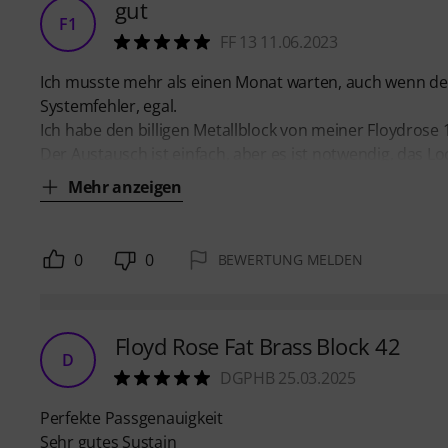
gut
F1
FF 13 11.06.2023
Ich musste mehr als einen Monat warten, auch wenn der 
Systemfehler, egal.
Ich habe den billigen Metallblock von meiner Floydros
Der Austausch ist einfach, aber es ist notwendig, das Lo
Mehr anzeigen
0
0
BEWERTUNG MELDEN
Floyd Rose Fat Brass Block 42
D
DGPHB 25.03.2025
Perfekte Passgenauigkeit
Sehr gutes Sustain