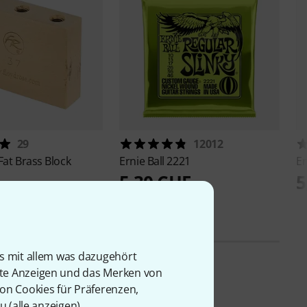
29
12012
Fat Brass Block
Ernie Ball
2221
Er
5,30 CHF
5
CHF
is mit allem was dazugehört
rte Anzeigen und das Merken von
von Cookies für Präferenzen,
u (
alle anzeigen
).