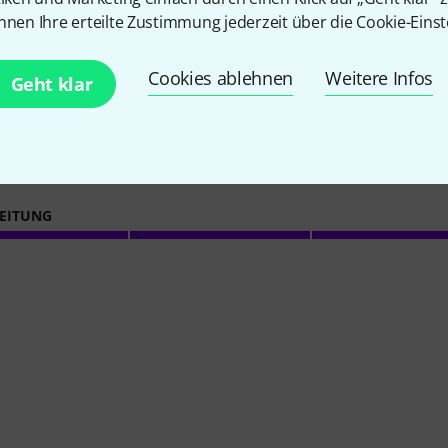
10
Kundenbewertungen
nnen Ihre erteilte Zustimmung jederzeit über die Cookie-Einst
Cookies ablehnen
Weitere Infos
Geht klar
4.8
/ 5
EITUNG