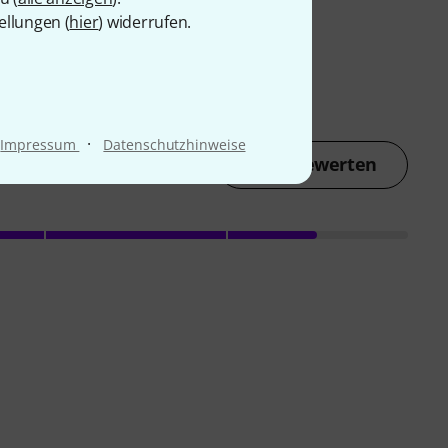
ellungen (
hier
) widerrufen.
·
Impressum
Datenschutzhinweise
Jetzt bewerten