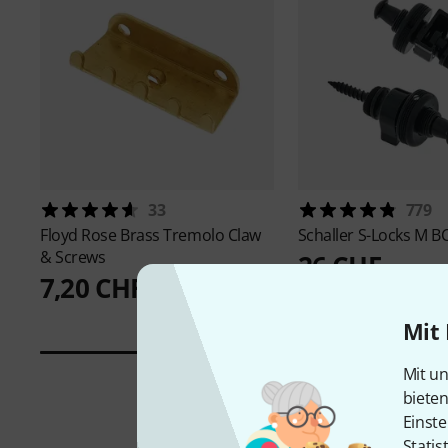
33
779
Floyd Rose
Brass Tremolo Claw
Schaller
S-Locks M B
& Screws
26 CHF
7,20 CHF
Mit 
Mit un
biete
Einste
Statis