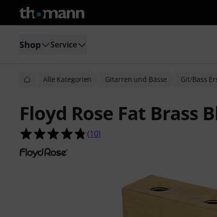
Shop
Service
Alle Kategorien
Gitarren und Bässe
Git/Bass Er
Floyd Rose Fat Brass
4.8 von 5 Sternen aus 10 Kundenb
(
10
)