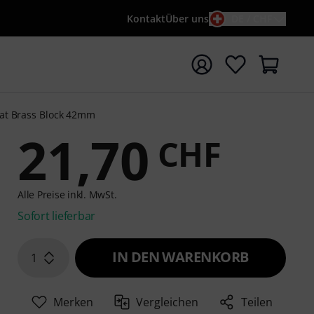
Kontakt
Über uns
DE / CHF
e mit Suchwort {searchTerm} starten
at Brass Block 42mm
21,70
CHF
Alle Preise inkl. MwSt.
Sofort lieferbar
IN DEN WARENKORB
1
Merken
Vergleichen
Teilen