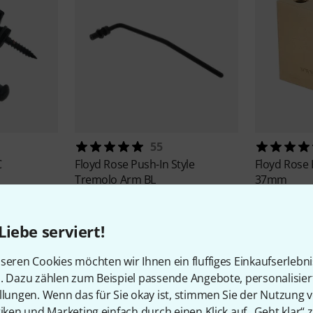
55
C
Floyd Rose
Push-In Style
Floyd Rose
Tremolo Arm BL
37mm
25 CHF
21,70 
Liebe serviert!
seren Cookies möchten wir Ihnen ein fluffiges Einkaufserlebn
n. Dazu zählen zum Beispiel passende Angebote, personalisie
llungen. Wenn das für Sie okay ist, stimmen Sie der Nutzung 
tiken und Marketing einfach durch einen Klick auf „Geht klar“ z