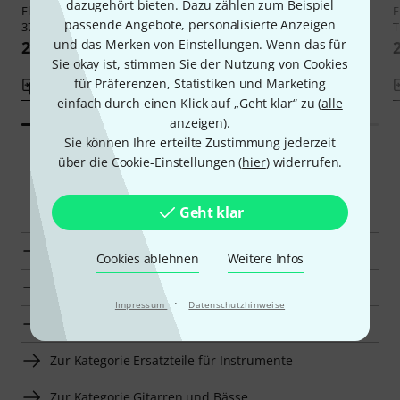
dazugehört bieten. Dazu zählen zum Beispiel
Floyd Rose
Fat Brass Block
Floyd Rose
Push-In Style
F
passende Angebote, personalisierte Anzeigen
37mm
Tremolo Arm BL
T
und das Merken von Einstellungen. Wenn das für
21,70 CHF
25 CHF
Sie okay ist, stimmen Sie der Nutzung von Cookies
für Präferenzen, Statistiken und Marketing
Vergleichen
Vergleichen
einfach durch einen Klick auf „Geht klar“ zu (
alle
anzeigen
).
Sie können Ihre erteilte Zustimmung jederzeit
über die Cookie-Einstellungen (
hier
) widerrufen.
Smart Navigator
Geht klar
Floyd Rose Zubehör für Tremolos zur Übersicht
Cookies ablehnen
Weitere Infos
Zur Kategorie Zubehör für Tremolos
·
Impressum
Datenschutzhinweise
Zur Kategorie Tremolos
Zur Kategorie Ersatzteile für Instrumente
Zur Kategorie Gitarren und Bässe