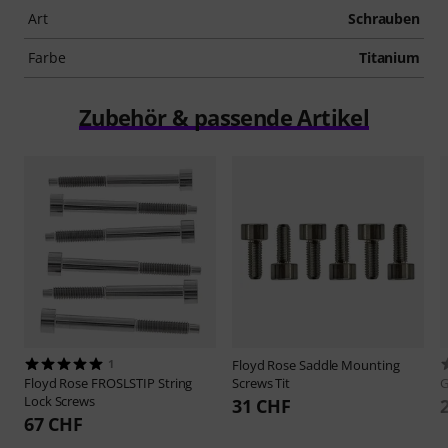
Art
Schrauben
Farbe
Titanium
Zubehör & passende Artikel
1
Floyd Rose
Saddle Mounting
Floyd Rose
FROSLSTIP String
Screws Tit
Lock Screws
31 CHF
67 CHF