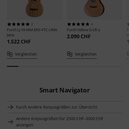
2
4
Furch
LJ 10-MM EAS-VTC Little
Furch
Yellow G-CR a
F
Jane
w
2.090 CHF
1.522 CHF
Vergleichen
Vergleichen
Smart Navigator
Furch Andere Korpusgrößen zur Übersicht
Andere Korpusgrößen für 2500 CHF–3000 CHF
anzeigen