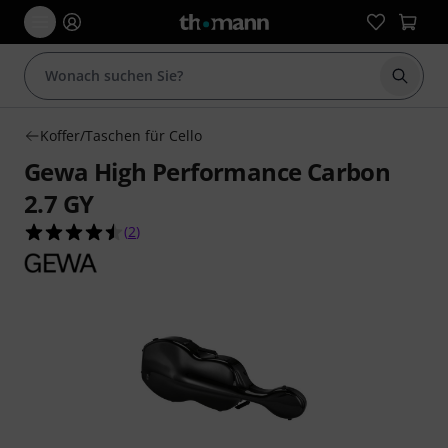
Suche 
Koffer/Taschen für Cello
Gewa High Performance Carbon
2.7 GY
4.5 von 5 Sternen aus 2 Kundenbewertungen
(
2
)