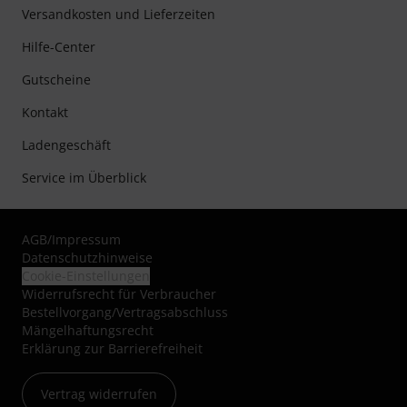
Versandkosten und Lieferzeiten
Hilfe-Center
Gutscheine
Kontakt
Ladengeschäft
Service im Überblick
AGB
/
Impressum
Datenschutzhinweise
Cookie-Einstellungen
Widerrufsrecht für Verbraucher
Bestellvorgang/Vertragsabschluss
Mängelhaftungsrecht
Erklärung zur Barrierefreiheit
Vertrag widerrufen