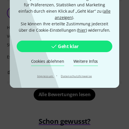
für Präferenzen, Statistiken und Marketing
einfach durch einen Klick auf „Geht klar“ zu (
alle
E
Emimoro. 14.09.2025
anzeigen
).
Sie können Ihre erteilte Zustimmung jederzeit
Handling
über die Cookie-Einstellungen (
hier
) widerrufen.
Verarbeitung
Stabilität
Geht klar
Es ist sehr leicht. Es hat mir sehr gefallen.
Cookies ablehnen
Weitere Infos
0
0
BEWERTUNG MELDEN
·
Impressum
Datenschutzhinweise
Alle Bewertungen lesen
Schon gewusst?