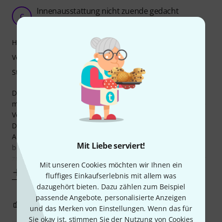
Innenausstattung nicht zuende gedacht
C
Cellojazzt 11.12.2025
Handling
Verarbeitung
Stabilität
Das Case selbst macht einen guten Eindruck, alles
maßhaltig, die Hälften passen ohne Hakeln ineinander, die
Verschlüsse greifen gut.
Die Polsterung innen könnte besser sein: Zur individuellen
Anpassung sind zwar ein paar einklettbare Polster
Mit Liebe serviert!
beigelegt, aber nur in einer einzigen Materialstärke, die
zumindest für mein Cello zu dünn ist - es schlackert immer
Mit unseren Cookies möchten wir Ihnen ein
Mehr anzeigen
fluffiges Einkaufserlebnis mit allem was
dazugehört bieten. Dazu zählen zum Beispiel
passende Angebote, personalisierte Anzeigen
0
0
BEWERTUNG MELDEN
und das Merken von Einstellungen. Wenn das für
Sie okay ist, stimmen Sie der Nutzung von Cookies