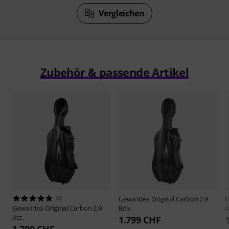
Vergleichen
Zubehör & passende Artikel
10
Gewa
Idea Original Carbon 2.9
Gewa
Idea Original Carbon 2.9
Bdx.
4
Atz.
1.799 CHF
1.790 CHF