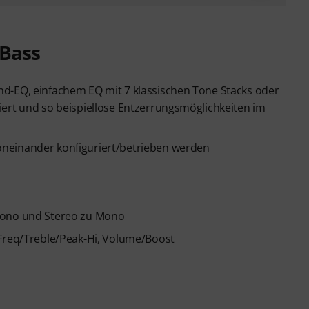
-Bass
d-EQ, einfachem EQ mit 7 klassischen Tone Stacks oder
iert und so beispiellose Entzerrungsmöglichkeiten im
neinander konfiguriert/betrieben werden
 Mono und Stereo zu Mono
 Freq/Treble/Peak-Hi, Volume/Boost