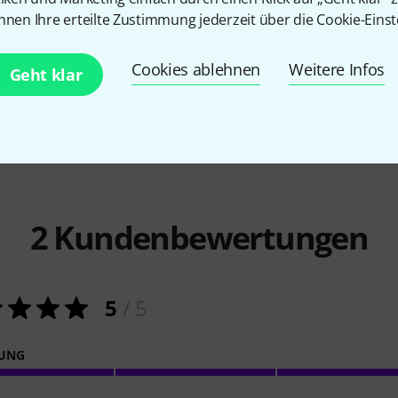
142
nnen Ihre erteilte Zustimmung jederzeit über die Cookie-Einst
EQ MKII
Lehle
P-Split III
Boss
BT-Du
125 CHF
33 CHF
Cookies ablehnen
Weitere Infos
Geht klar
2
Kundenbewertungen
5
/ 5
NUNG