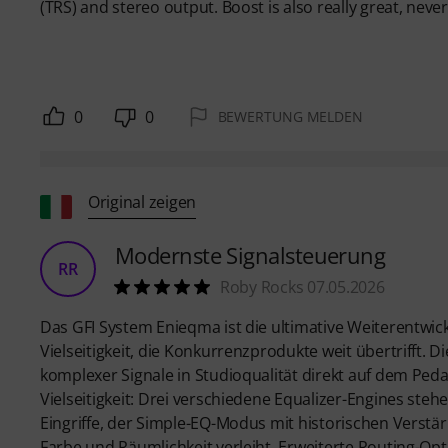
(TRS) and stereo output. Boost is also really great, never
0
0
BEWERTUNG MELDEN
Original zeigen
Modernste Signalsteuerung
RR
Roby Rocks 07.05.2026
Das GFI System Enieqma ist die ultimative Weiterentwic
Vielseitigkeit, die Konkurrenzprodukte weit übertrifft. Di
komplexer Signale in Studioqualität direkt auf dem Ped
Vielseitigkeit: Drei verschiedene Equalizer-Engines ste
Eingriffe, der Simple-EQ-Modus mit historischen Verstä
Farbe und Räumlichkeit verleiht. Erweiterte Routing-Opti