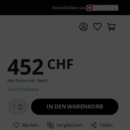
Kontakt
Über uns
DE / CHF
e mit Suchwort {searchTerm} starten
452
CHF
Alle Preise inkl. MwSt.
Sofort lieferbar
IN DEN WARENKORB
1
Merken
Vergleichen
Teilen