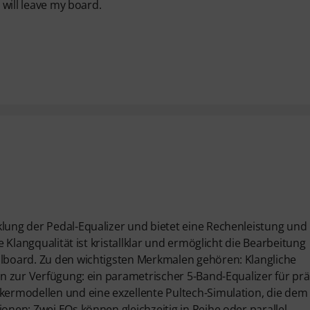
 will leave my board.
klung der Pedal-Equalizer und bietet eine Rechenleistung und
e Klangqualität ist kristallklar und ermöglicht die Bearbeitung
alboard. Zu den wichtigsten Merkmalen gehören: Klangliche
hen zur Verfügung: ein parametrischer 5-Band-Equalizer für prä
rkermodellen und eine exzellente Pultech-Simulation, die dem
onen: Zwei EQs können gleichzeitig in Reihe oder parallel