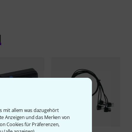
l
is mit allem was dazugehört
rte Anzeigen und das Merken von
von Cookies für Präferenzen,
u (
alle anzeigen
).