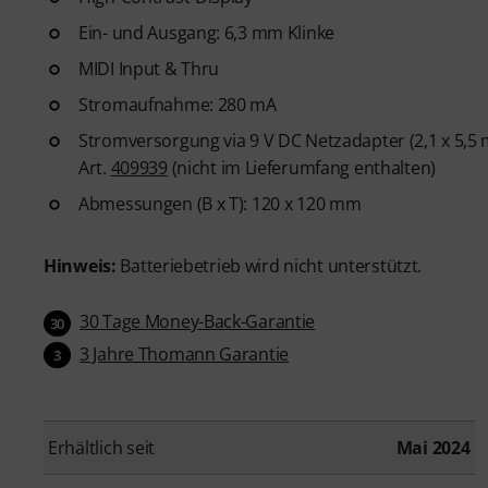
Ein- und Ausgang: 6,3 mm Klinke
MIDI Input & Thru
Stromaufnahme: 280 mA
Stromversorgung via 9 V DC Netzadapter (2,1 x 5,5 
Art.
409939
(nicht im Lieferumfang enthalten)
Abmessungen (B x T): 120 x 120 mm
Hinweis:
Batteriebetrieb wird nicht unterstützt.
30 Tage Money-Back-Garantie
30
3 Jahre Thomann Garantie
3
Erhältlich seit
Mai 2024