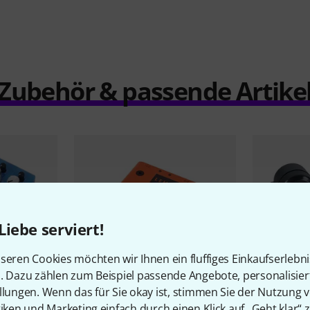
Zubehör & passende Artike
Liebe serviert!
seren Cookies möchten wir Ihnen ein fluffiges Einkaufserlebn
n. Dazu zählen zum Beispiel passende Angebote, personalisie
llungen. Wenn das für Sie okay ist, stimmen Sie der Nutzung 
tiken und Marketing einfach durch einen Klick auf „Geht klar“ z