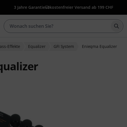
3 Jahre Garantie
kostenfreier Versand ab 199 CHF
Such
ass-Effekte
Equalizer
GFI System
Enieqma Equalizer
ualizer
wertungen