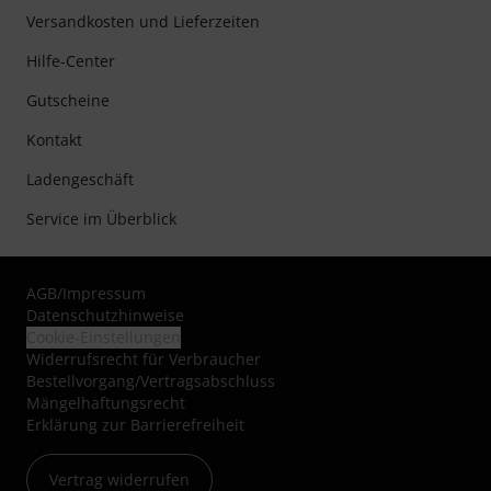
Versandkosten und Lieferzeiten
Hilfe-Center
Gutscheine
Kontakt
Ladengeschäft
Service im Überblick
AGB
/
Impressum
Datenschutzhinweise
Cookie-Einstellungen
Widerrufsrecht für Verbraucher
Bestellvorgang/Vertragsabschluss
Mängelhaftungsrecht
Erklärung zur Barrierefreiheit
Vertrag widerrufen