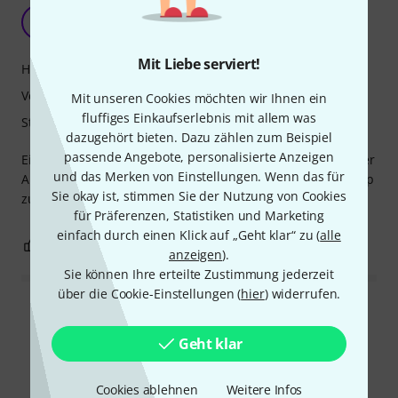
Robust und praktisch
C
Calu... 01.02.2026
Mit Liebe serviert!
Handling
Verarbeitung
Mit unseren Cookies möchten wir Ihnen ein
fluffiges Einkaufserlebnis mit allem was
Stabilität
dazugehört bieten. Dazu zählen zum Beispiel
passende Angebote, personalisierte Anzeigen
Ein sehr praktischer und stabiler Tisch, hervorragend in der
und das Merken von Einstellungen. Wenn das für
Anwendung und bestens geeignet, um einen 17-Zoll-Laptop
Sie okay ist, stimmen Sie der Nutzung von Cookies
zu tragen.
für Präferenzen, Statistiken und Marketing
einfach durch einen Klick auf „Geht klar“ zu (
alle
0
0
BEWERTUNG MELDEN
anzeigen
).
Sie können Ihre erteilte Zustimmung jederzeit
über die Cookie-Einstellungen (
hier
) widerrufen.
Alle Bewertungen lesen
Geht klar
Cookies ablehnen
Weitere Infos
Alternativen vergleichen