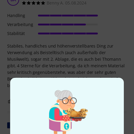
Benny A. 05.08.2024
Handling
Verarbeitung
Stabilität
Stabiles, handliches und höhenverstellbares Ding zur
Verwendung als Beistelltisch (auch außerhalb der
Musikwelt), sogar mit 2. Ablage, die es auch bei Thomann
gibt. 4 Sterne für die Verarbeitung, da ich meinem Material
sehr kritisch gegenüberstehe, was aber der sehr guten
Bedienbarkeit keinen Abbruch tut, da ich gerade mein 2.
bestellt habe!
0
0
BEWERTUNG MELDEN
Original zeigen