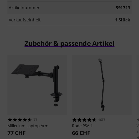
Artikelnummer
591713
Verkaufseinheit
1 Stück
Zubehör & passende Artikel
77
1677
Millenium
Laptop-Arm
Rode
PSA-1
S
77 CHF
66 CHF