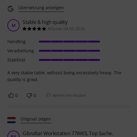
Übersetzung anzeigen
Stable & high quality
M
Mxxxxx 04.05.2026
Handling
Verarbeitung
Stabilität
A very stable table, without being excessively heavy. The
quality is great.
0
0
BEWERTUNG MELDEN
Original zeigen
Gibraltar Workstation 77WKS, Top Sache.
BA