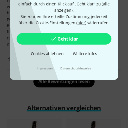
Habe die Paula mit meiner R9 und R7 Black Beauty
einfach durch einen Klick auf „Geht klar“ zu (
alle
verglichen. Was soll ich sagen? Ich bin
anzeigen
).
begeistert.Überraschend klar und clean, fast schon Tele
Sie können Ihre erteilte Zustimmung jederzeit
twangig.Der Hals ist super komfortabel, wobei ich den
über die Cookie-Einstellungen (
hier
) widerrufen.
R9(etwas dicker) ein wenig besser für mich
finde.Verarbeitung soweit top, ABER der Toggle Switch
rastet in Rythmposition nicht ganz ein.Das stört mich aber
Geht klar
nicht weiter.
Cookies ablehnen
Weitere Infos
0
0
BEWERTUNG MELDEN
·
Impressum
Datenschutzhinweise
Alle Bewertungen lesen
Alternativen vergleichen