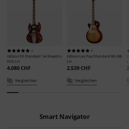
2
6
Gibson
SG Standard ´64 Maestro
Gibson
Les Paul Standard 60s BB
G
VOS LH
LH
4.080 CHF
2.539 CHF
Vergleichen
Vergleichen
Smart Navigator