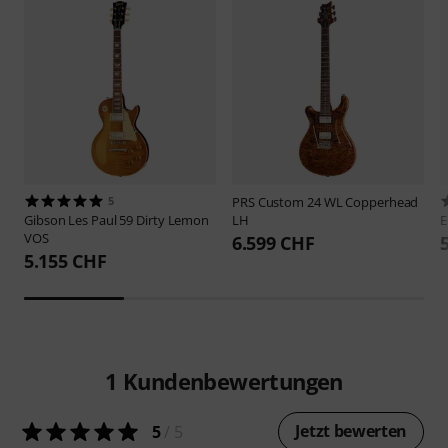
5
PRS
Custom 24 WL Copperhead
Gibson
Les Paul 59 Dirty Lemon
LH
E
VOS
6.599 CHF
5.155 CHF
1
Kundenbewertungen
Jetzt bewerten
5
/ 5