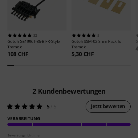
32
5
Gotoh
GE1996T-36-B FR-Style
Gotoh
SSM-02 Shim Pack for
Tremolo
Tremolo
108 CHF
5,30 CHF
2
Kundenbewertungen
Jetzt bewerten
5
/ 5
VERARBEITUNG
Bewertungsrichtlinien