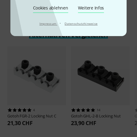
Cookies ablehnen
Weitere Infos
·
Impressum
Datenschutzhinweise
Alternativen vergleichen
4
14
Gotoh
FGR-2 Locking Nut C
Gotoh
GHL-2-B Locking Nut
21,30 CHF
23,90 CHF