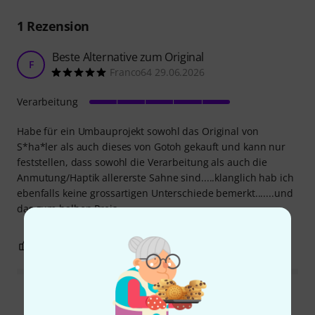
1
Rezension
Beste Alternative zum Original
F
Franco64 29.06.2026
Verarbeitung
Habe für ein Umbauprojekt sowohl das Original von
S*ha*ler als auch dieses von Gotoh gekauft und kann nur
feststellen, dass sowohl die Verarbeitung als auch die
Anmutung/Haptik allererste Sahne sind.....klanglich hab ich
ebenfalls keine grossartigen Unterschiede bemerkt.......und
das zum halben Preis....
0
0
BEWERTUNG MELDEN
Alle Bewertungen lesen