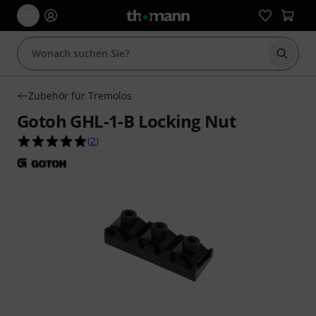
Suche 
Zubehör für Tremolos
Gotoh GHL-1-B Locking Nut
5.0 von 5 Sternen aus 2 Kundenbewertungen
(
2
)