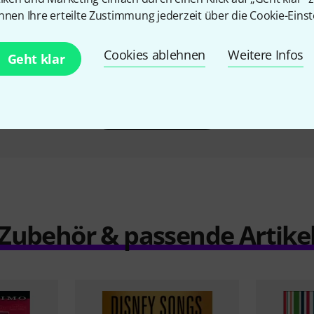
Reel Book
Hal Leonard Big Book Violin &
Schott Da
nnen Ihre erteilte Zustimmung jederzeit über die Cookie-Einst
Cello Duets
F
38 CHF
Cookies ablehnen
Weitere Infos
Geht klar
Vergleichen
Zubehör & passende Artike