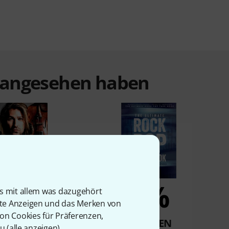
t angesehen haben
9%
7%
is mit allem was dazugehört
rte Anzeigen und das Merken von
von Cookies für Präferenzen,
KAUFTEN
KAUFTEN
u (
alle anzeigen
).