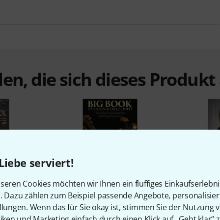
en, die sich dieses Produk
Liebe serviert!
%
9%
seren Cookies möchten wir Ihnen ein fluffiges Einkaufserlebn
n. Dazu zählen zum Beispiel passende Angebote, personalisie
llungen. Wenn das für Sie okay ist, stimmen Sie der Nutzung 
N
KAUFTEN
tiken und Marketing einfach durch einen Klick auf „Geht klar“ z