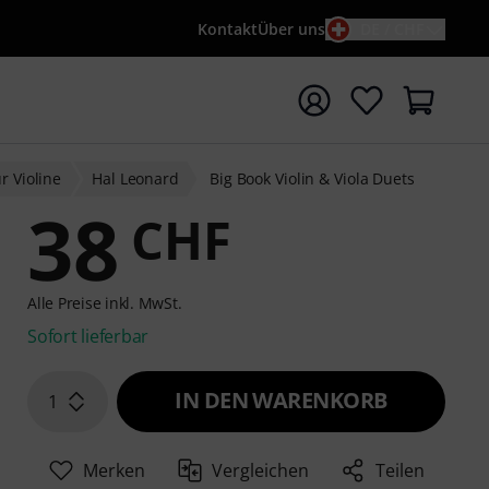
Kontakt
Über uns
DE / CHF
e mit Suchwort {searchTerm} starten
r Violine
Hal Leonard
Big Book Violin & Viola Duets
38
CHF
Alle Preise inkl. MwSt.
Sofort lieferbar
IN DEN WARENKORB
1
Merken
Vergleichen
Teilen