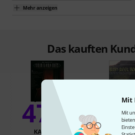
Mehr anzeigen
Das kauften Kund
Mit 
47%
10
Mit un
biete
Einste
KAUFTEN
KAUFTE
Statis