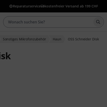
Reparaturservice
kostenfreier Versand ab 199 CHF
Such
Sonstiges Mikrofonzubehör
Haun
OSS Schneider Disk
isk
wertungen