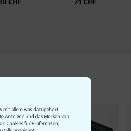
89 CHF
71 CHF
l
is mit allem was dazugehört
rte Anzeigen und das Merken von
von Cookies für Präferenzen,
u (
alle anzeigen
).