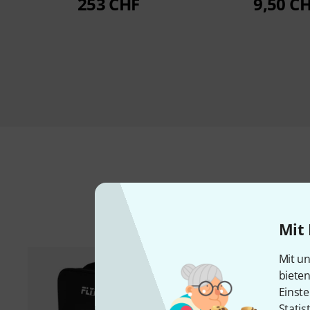
253 CHF
9,50 C
Mit 
Mit un
biete
Einste
Statis