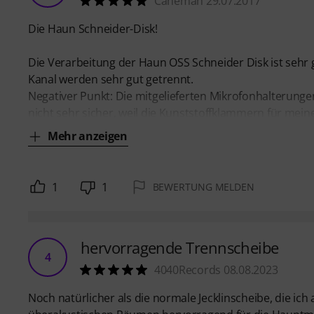
Caneman 29.07.2017
Die Haun Schneider-Disk!
Die Verarbeitung der Haun OSS Schneider Disk ist sehr 
Kanal werden sehr gut getrennt.
Negativer Punkt: Die mitgelieferten Mikrofonhalterunge
nicht sehr sicher, weil die Kunststoffklammern für meine
Mehr anzeigen
1
1
BEWERTUNG MELDEN
hervorragende Trennscheibe
4
4040Records 08.08.2023
Noch natürlicher als die normale Jecklinscheibe, die i