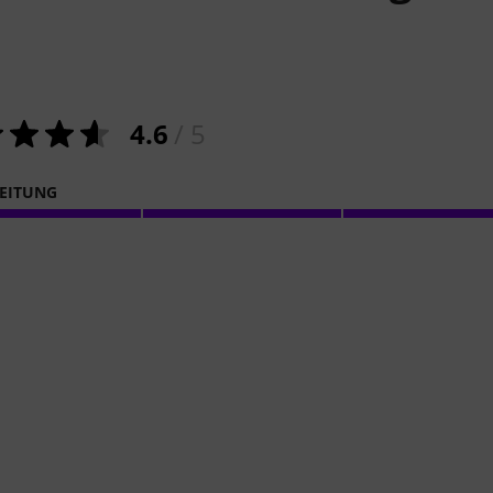
4.6
/ 5
EITUNG