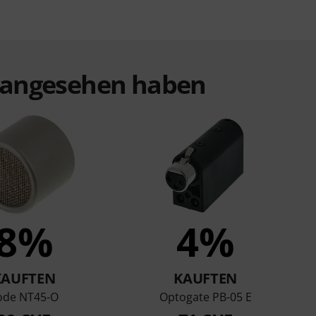
t angesehen haben
8%
4%
KAUFTEN
KAUFTEN
ode NT45-O
Optogate PB-05 E