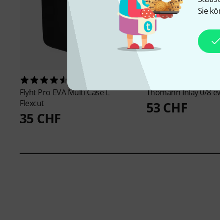
Sie kö
20
6
Flyht Pro
EVA Multi Case L
Thomann
Inlay 0/8 e
Flexcut
53 CHF
35 CHF