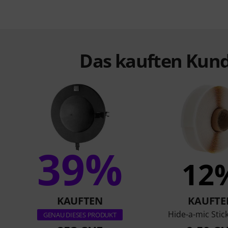
Das kauften Kund
39%
12
KAUFTEN
KAUFTE
Hide-a-mic Stic
GENAU DIESES PRODUKT