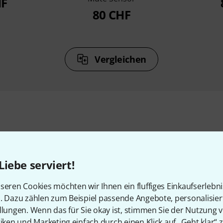
HF
80 CHF
Vergleichen
Zubehör & passende Artike
Liebe serviert!
seren Cookies möchten wir Ihnen ein fluffiges Einkaufserlebn
n. Dazu zählen zum Beispiel passende Angebote, personalisie
llungen. Wenn das für Sie okay ist, stimmen Sie der Nutzung 
tiken und Marketing einfach durch einen Klick auf „Geht klar“ z