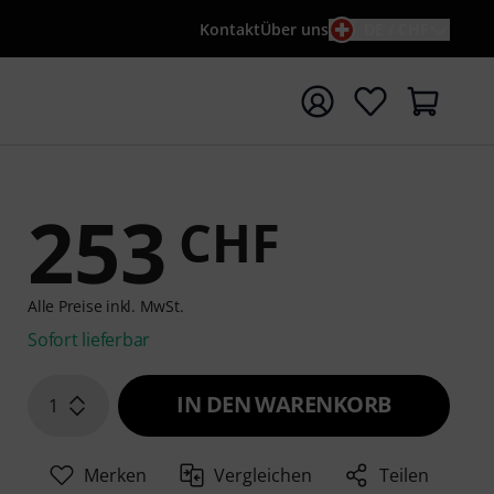
Kontakt
Über uns
DE / CHF
e mit Suchwort {searchTerm} starten
253
CHF
Alle Preise inkl. MwSt.
Sofort lieferbar
IN DEN WARENKORB
1
Merken
Vergleichen
Teilen