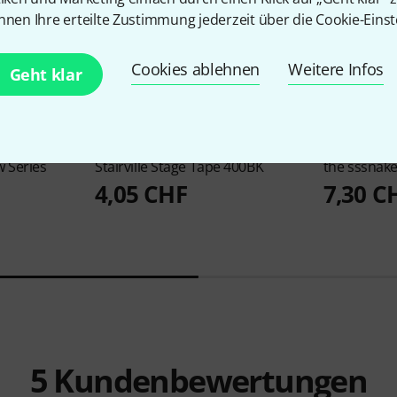
nnen Ihre erteilte Zustimmung jederzeit über die Cookie-Einst
Cookies ablehnen
Weitere Infos
Geht klar
4578
w Series
Stairville
Stage Tape 400BK
the sssnak
4,05 CHF
7,30 C
5
Kundenbewertungen