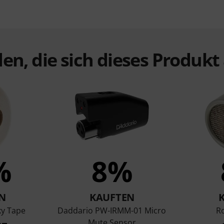
en, die sich dieses Produk
%
8%
N
KAUFTEN
ky Tape
Daddario PW-IRMM-01 Micro
R
Mute Sensor