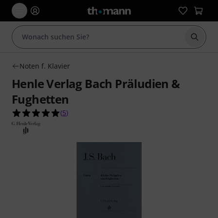
Suche 
Noten f. Klavier
Henle Verlag Bach Präludien &
Fughetten
5.0 von 5 Sternen aus 5 Kundenbewertungen
(
5
)