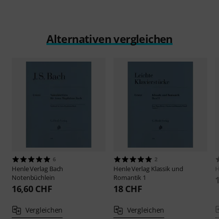
Alternativen vergleichen
6
2
Henle Verlag
Bach
Henle Verlag
Klassik und
H
Notenbüchlein
Romantik 1
16,60 CHF
18 CHF
Vergleichen
Vergleichen