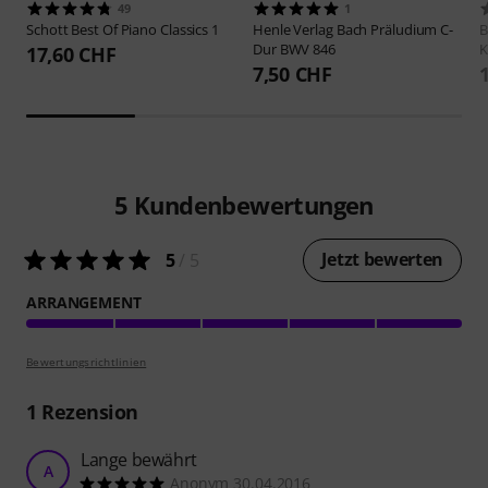
49
1
Schott
Best Of Piano Classics 1
Henle Verlag
Bach Präludium C-
B
Dur BWV 846
K
17,60 CHF
7,50 CHF
5
Kundenbewertungen
Jetzt bewerten
5
/ 5
ARRANGEMENT
Bewertungsrichtlinien
1
Rezension
Lange bewährt
A
Anonym 30.04.2016