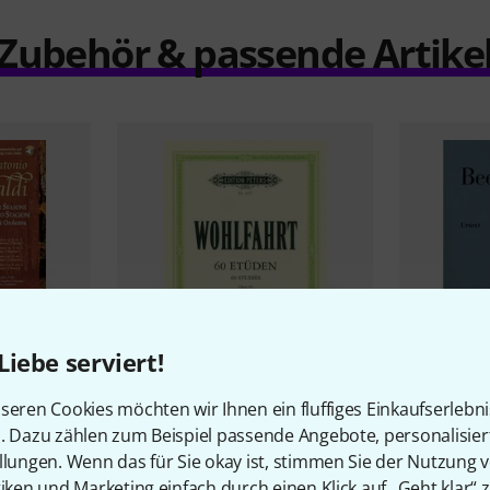
Zubehör & passende Artike
Liebe serviert!
6
seren Cookies möchten wir Ihnen ein fluffiges Einkaufserlebn
aldi Vier
Edition Peters
Wohlfahrt 60
Henle Verl
n. Dazu zählen zum Beispiel passende Angebote, personalisie
Etüden Violine
Violinsonat
llungen. Wenn das für Sie okay ist, stimmen Sie der Nutzung 
20,90 CHF
15,60 
tiken und Marketing einfach durch einen Klick auf „Geht klar“ z