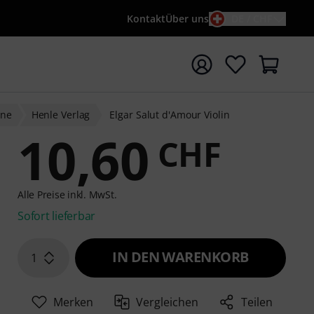
Kontakt
Über uns
DE / CHF
e mit Suchwort {searchTerm} starten
ine
Henle Verlag
Elgar Salut d'Amour Violin
10,60
CHF
Alle Preise inkl. MwSt.
Sofort lieferbar
IN DEN WARENKORB
1
Merken
Vergleichen
Teilen