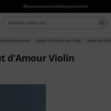
Reparaturservice
Zahlungssicherheit
Such
treichinstrumente
Noten für Violine und Viola
Noten für Viol
ut d'Amour Violin
wertungen