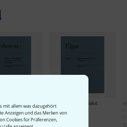
l
Henle Verlag
Elgar Salut
3
is mit allem was dazugehört
d'Amour Piano
ag
Beethoven
He
rte Anzeigen und das Merken von
9,50 CHF
e op.24
So
von Cookies für Präferenzen,
CHF
3
u (
alle anzeigen
).