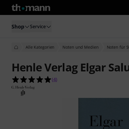
Shop
Service
Alle Kategorien
Noten und Medien
Noten für S
Henle Verlag Elgar Sal
5.0 von 5 Sternen aus 4 Kundenbe
(
4
)