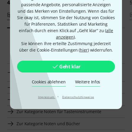
47 CHF
47 CHF
passende Angebote, personalisierte Anzeigen
und das Merken von Einstellungen. Wenn das für
Vergleichen
Vergleichen
Sie okay ist, stimmen Sie der Nutzung von Cookies
für Präferenzen, Statistiken und Marketing
einfach durch einen Klick auf „Geht klar“ zu (
alle
anzeigen
).
Sie können Ihre erteilte Zustimmung jederzeit
über die Cookie-Einstellungen (
hier
) widerrufen.
Smart Navigator
Geht klar
Henle Verlag Klassische Noten für Klavier zur
Übersicht
Cookies ablehnen
Weitere Infos
Zur Kategorie Klassische Noten für Klavier
·
Impressum
Datenschutzhinweise
Zur Kategorie Noten für Klavier
Zur Kategorie Noten für Tasteninstrumente
Zur Kategorie Noten und Bücher