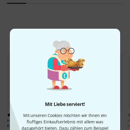
Alternativen vergleichen
Mit Liebe serviert!
Mit unseren Cookies möchten wir Ihnen ein
14
12
Henle Verlag
Beethoven
Henle Verlag
Beethoven
H
fluffiges Einkaufserlebnis mit allem was
Klaviersonaten 1
Klaviersonaten 2
K
dazugehört bieten. Dazu zählen zum Beispiel