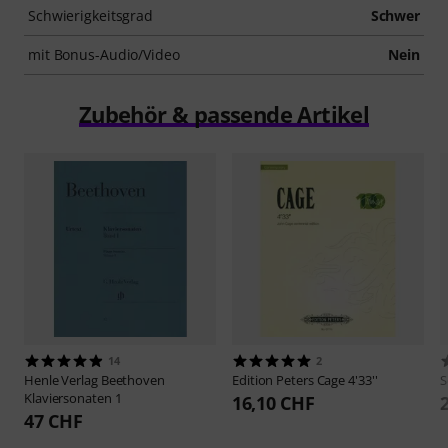
Schwierigkeitsgrad
Schwer
mit Bonus-Audio/Video
Nein
Zubehör & passende Artikel
14
2
Henle Verlag
Beethoven
Edition Peters
Cage 4'33''
S
Klaviersonaten 1
16,10 CHF
47 CHF