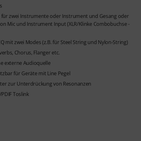
s
r für zwei Instrumente oder Instrument und Gesang oder
tion Mic und Instrument Input (XLR/Klinke Combobuchse -
Q mit zwei Modes (z.B. für Steel String und Nylon-String)
erbs, Chorus, Flanger etc.
ine externe Audioquelle
tzbar für Geräte mit Line Pegel
ilter zur Unterdrückung von Resonanzen
/PDIF Toslink