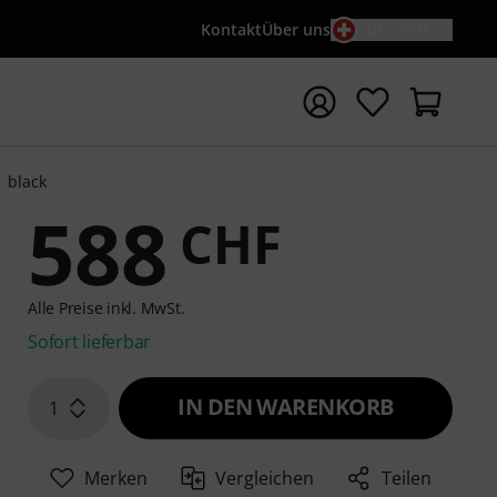
Kontakt
Über uns
DE / CHF
e mit Suchwort {searchTerm} starten
1 black
588
CHF
Alle Preise inkl. MwSt.
Sofort lieferbar
IN DEN WARENKORB
1
Merken
Vergleichen
Teilen