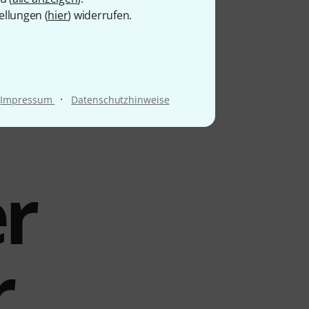
ellungen (
hier
) widerrufen.
·
Impressum
Datenschutzhinweise
er
r