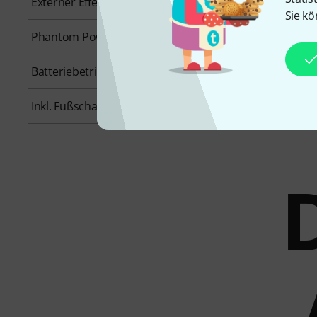
Externer Effektweg
Ja
Sie kö
Phantom Power
Ja
Batteriebetrieb
Nein
Inkl. Fußschalter
Nein
D