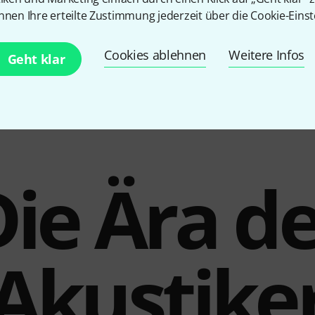
Mikrofon Eingang
Ja
nnen Ihre erteilte Zustimmung jederzeit über die Cookie-Einst
Line Eingang
Ja
Cookies ablehnen
Weitere Infos
Geht klar
Fußschalter Anschluss
Ja
Gewicht in kg
10,8 kg
ie Ära d
Akustike