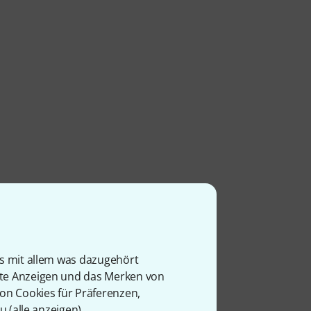
is mit allem was dazugehört
rte Anzeigen und das Merken von
von Cookies für Präferenzen,
u (
alle anzeigen
).