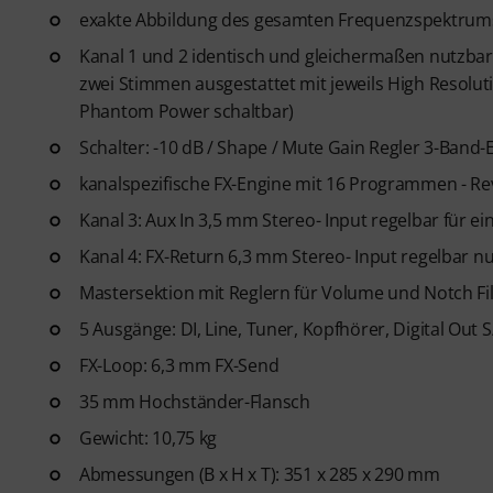
exakte Abbildung des gesamten Frequenzspektrum
Kanal 1 und 2 identisch und gleichermaßen nutzba
zwei Stimmen ausgestattet mit jeweils High Resolu
Phantom Power schaltbar)
Schalter: -10 dB / Shape / Mute Gain Regler 3-Band-E
kanalspezifische FX-Engine mit 16 Programmen - Rev
Kanal 3: Aux In 3,5 mm Stereo- Input regelbar für e
Kanal 4: FX-Return 6,3 mm Stereo- Input regelbar nu
Mastersektion mit Reglern für Volume und Notch F
5 Ausgänge: DI, Line, Tuner, Kopfhörer, Digital Out S
FX-Loop: 6,3 mm FX-Send
35 mm Hochständer-Flansch
Gewicht: 10,75 kg
Abmessungen (B x H x T): 351 x 285 x 290 mm