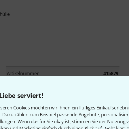
hülle
Artikelnummer
415879
Leistung in Watt
250
Liebe serviert!
Kanäle
4
seren Cookies möchten wir Ihnen ein fluffiges Einkaufserlebn
n. Dazu zählen zum Beispiel passende Angebote, personalisie
Effektprozessor
Ja
llungen. Wenn das für Sie okay ist, stimmen Sie der Nutzung 
tiken und Marketing einfach durch einen Klick auf „Geht klar“ z