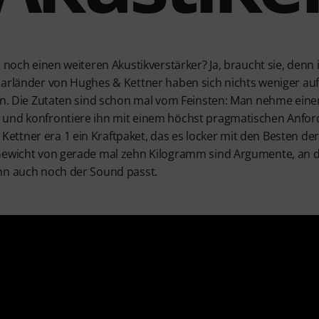
h noch einen weiteren Akustikverstärker? Ja, braucht sie, denn
aarländer von Hughes & Kettner haben sich nichts weniger auf
ein. Die Zutaten sind schon mal vom Feinsten: Man nehme ei
und konfrontiere ihn mit einem höchst pragmatischen Anford
ttner era 1 ein Kraftpaket, das es locker mit den Besten de
 Gewicht von gerade mal zehn Kilogramm sind Argumente, an
nn auch noch der Sound passt.