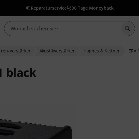
Reparaturservice
30 Tage Moneyback
Such
rren-Verstärker
Akustikverstärker
Hughes & Kettner
ERA 
1 black
ewertungen