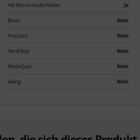
mit Bonus-Audio/Video
Ja
Blues
Nein
Free Jazz
Nein
Hard Bop
Nein
Modal Jazz
Nein
Swing
Nein
en, die sich dieses Produk