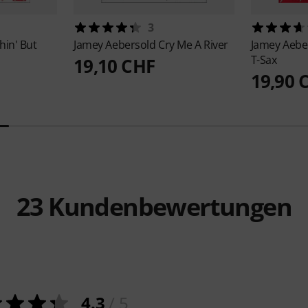
3
hin' But
Jamey Aebersold
Cry Me A River
Jamey Aebe
T-Sax
19,10 CHF
19,90 
23
Kundenbewertungen
4.3
/ 5