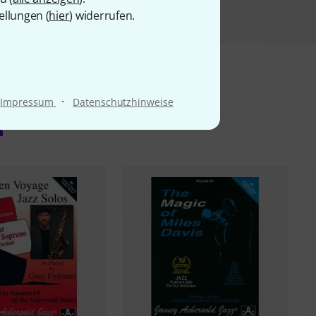
ellungen (
hier
) widerrufen.
·
Impressum
Datenschutzhinweise
l