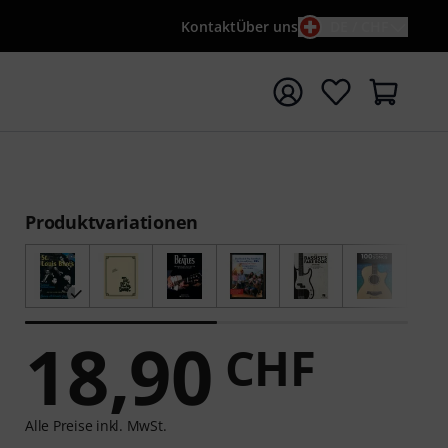
Kontakt
Über uns
DE / CHF
e mit Suchwort {searchTerm} starten
Produktvariationen
18,90
CHF
Alle Preise inkl. MwSt.