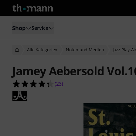
Shop
Service
Alle Kategorien
Noten und Medien
Jazz Play-A
Jamey Aebersold Vol.10
4.3 von 5 Sternen aus 23 Kundenb
(
23
)