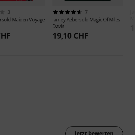
J
3
7
M
rsold
Maiden Voyage
Jamey Aebersold
Magic Of Miles
1
Davis
CHF
19,10 CHF
Jetzt bewerten