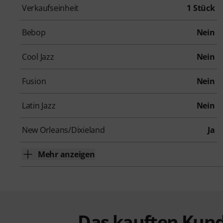
Verkaufseinheit
1 Stück
Bebop
Nein
Cool Jazz
Nein
Fusion
Nein
Latin Jazz
Nein
New Orleans/Dixieland
Ja
Mehr anzeigen
Das kauften Kund