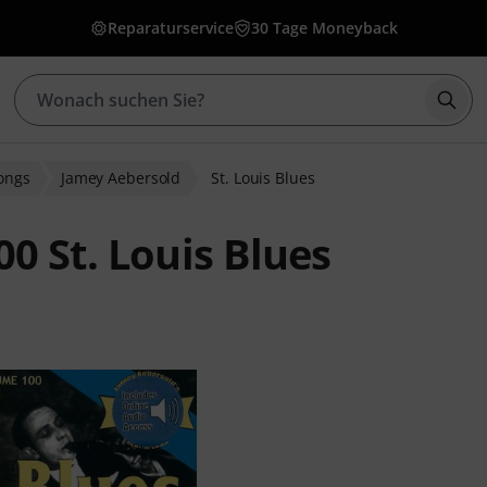
Reparaturservice
30 Tage Moneyback
Such
longs
Jamey Aebersold
St. Louis Blues
0 St. Louis Blues
ewertungen