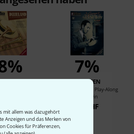
8%
7%
KAUFTEN
KAUFTEN
rd Jazz Play-Along
Hal Leonard Jazz Play-Along
Dixieland
Gershwin
4,90 CHF
38 CHF
is mit allem was dazugehört
rte Anzeigen und das Merken von
von Cookies für Präferenzen,
u (
alle anzeigen
).