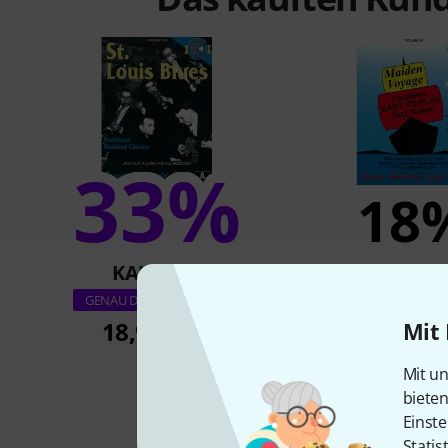
33%
18
KAUFTEN
KAUFTE
Jamey Aebersol
GENAU DIESES PRODUKT
Voyage
18,90 CHF
Mit 
19,10 C
Mit un
biete
Einste
Statis