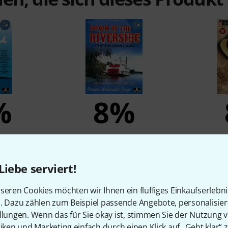
%
8%
N
KAUFTEN
d Maiden
Jamey Aebersold Down By The
Hal Leona
Riverside
Liebe serviert!
HF
19,10 CHF
2
seren Cookies möchten wir Ihnen ein fluffiges Einkaufserlebn
n. Dazu zählen zum Beispiel passende Angebote, personalisie
llungen. Wenn das für Sie okay ist, stimmen Sie der Nutzung 
Vergleichen
tiken und Marketing einfach durch einen Klick auf „Geht klar“ z