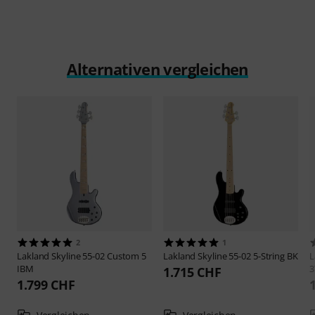
Alternativen vergleichen
2
1
Lakland
Skyline 55-02 Custom 5
Lakland
Skyline 55-02 5-String BK
L
IBM
3
1.715 CHF
1.799 CHF