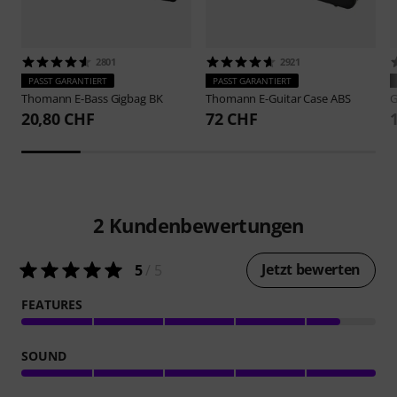
2801
2921
PASST GARANTIERT
PASST GARANTIERT
Thomann
E-Bass Gigbag BK
Thomann
E-Guitar Case ABS
G
20,80 CHF
72 CHF
2
Kundenbewertungen
Jetzt bewerten
5
/ 5
FEATURES
SOUND