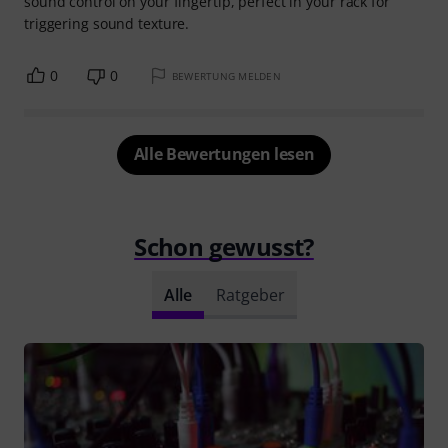
sound control on your fingertip, perfect in your rack for
triggering sound texture.
0
0
BEWERTUNG MELDEN
Alle Bewertungen lesen
Schon gewusst?
Alle
Ratgeber