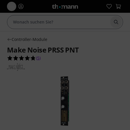
Suche 
Controller-Module
Make Noise PRSS PNT
4.8 von 5 Sternen aus 5 Kundenbewertungen
(
5
)