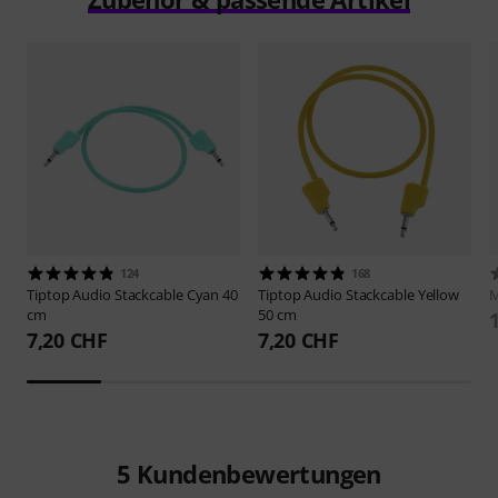
124
168
Tiptop Audio
Stackcable Cyan 40
Tiptop Audio
Stackcable Yellow
M
cm
50 cm
7,20 CHF
7,20 CHF
5
Kundenbewertungen