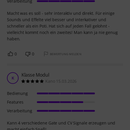
Verarbeitung
Macht was es soll - sehr interaktiv und direkt. Für einige
Sounds und Effelte viel besser und interkativer und
schneller als ein Poti. Hat sich auf jeden Fall gelohnt -
vielleicht kommt noch ein zweites! Man kann ja nie genug
haben.
0
0
BEWERTUNG MELDEN
Klasse Modul
K
Kano 15.03.2026
Bedienung
Features
Verarbeitung
Kann 4 verschiedene Gate und CV Signale erzeugen und
macht einfach Spaß!