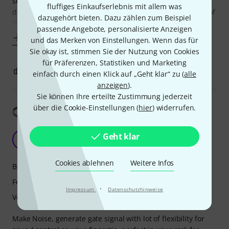
sensitivity for your own finger. Everyone's sensitivity will be
fluffiges Einkaufserlebnis mit allem was
different. There is a fine adjustment screw on the bottom of
dazugehört bieten. Dazu zählen zum Beispiel
the module for
passende Angebote, personalisierte Anzeigen
Mehr anzeigen
und das Merken von Einstellungen. Wenn das für
Sie okay ist, stimmen Sie der Nutzung von Cookies
für Präferenzen, Statistiken und Marketing
0
0
BEWERTUNG MELDEN
einfach durch einen Klick auf „Geht klar“ zu (
alle
anzeigen
).
Sie können Ihre erteilte Zustimmung jederzeit
über die Cookie-Einstellungen (
hier
) widerrufen.
Übersetzung anzeigen
Sound design
Geht klar
J@
j.G @Skippinghigh 23.06.2024
Cookies ablehnen
Weitere Infos
Bedienung
Features
·
Impressum
Datenschutzhinweise
Verarbeitung
Make Noise, generate gate signal with lot of flexibility for