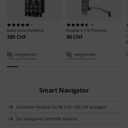
8
46
Make Noise
MultiMod
Doepfer
A-178 Theremin
B
M
389 CHF
90 CHF
Vergleichen
Vergleichen
Smart Navigator
Controller-Module für 80 CHF–100 CHF anzeigen
Zur Kategorie Controller-Module