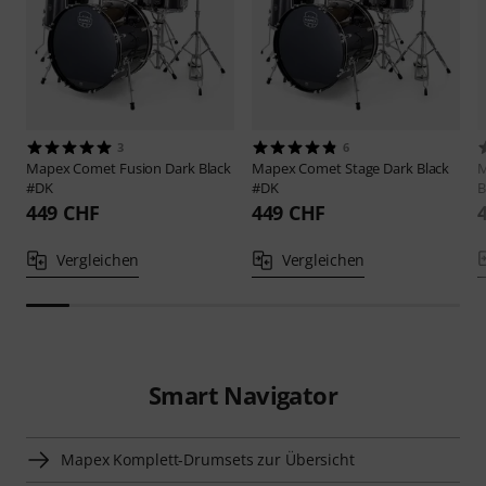
3
6
Mapex
Comet Fusion Dark Black
Mapex
Comet Stage Dark Black
#DK
#DK
B
449 CHF
449 CHF
Vergleichen
Vergleichen
Smart Navigator
Mapex Komplett-Drumsets zur Übersicht