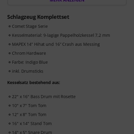
Drums
– völlig kostenlos! Der Freischaltcode zur App
wird Dir automatisch per E-Mail zugeschickt.
Schlagzeug Komplettset
Comet Stage Serie
Kesselmaterial: 9-lagige Pappelholzkessel 7,2 mm
MAPEX 14“ Hihat und 16“ Crash aus Messing
Chrom Hardware
Farbe: Indigo Blue
inkl. Drumsticks
Kesselsatz bestehend aus:
22" x 16" Bass Drum mit Rosette
10" x 7" Tom Tom
12" x 8" Tom Tom
16" x 14" Stand Tom
14" x 5" Snare Drum