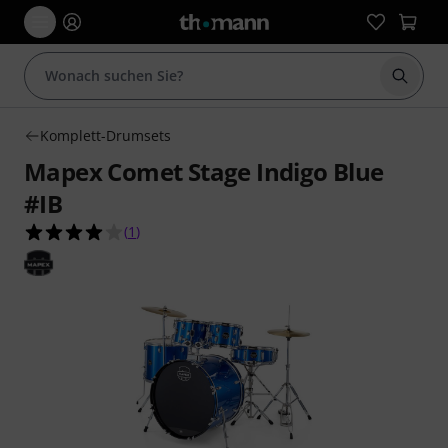
Suche 
Komplett-Drumsets
Mapex Comet Stage Indigo Blue
#IB
4.0 von 5 Sternen aus 1 Kundenbewertungen
(
1
)