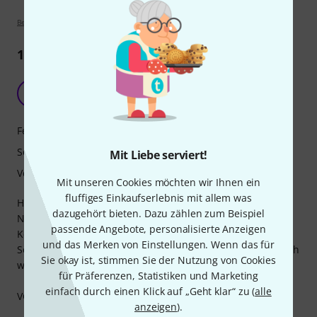
Bewertungsrichtlinien
1
Rezension
Mapex Drums
T
Thomas223 15.11.2024
Features
Sound
Mit Liebe serviert!
Verarbeitung
Mit unseren Cookies möchten wir Ihnen ein
fluffiges Einkaufserlebnis mit allem was
Hallo,
dazugehört bieten. Dazu zählen zum Beispiel
Nun ich bin mit dem Set ,bei allen Dingen ,egal ob es die
passende Angebote, personalisierte Anzeigen
Kessel, die Hardware, die Verarbeitung und vor allem der
und das Merken von Einstellungen. Wenn das für
Sound, für diese Preisklasse mehr als zufrieden. Erstaunlich
Sie okay ist, stimmen Sie der Nutzung von Cookies
was bei so einem kleinen Geld möglich ist.
für Präferenzen, Statistiken und Marketing
einfach durch einen Klick auf „Geht klar“ zu (
alle
VG Thomas
anzeigen
).