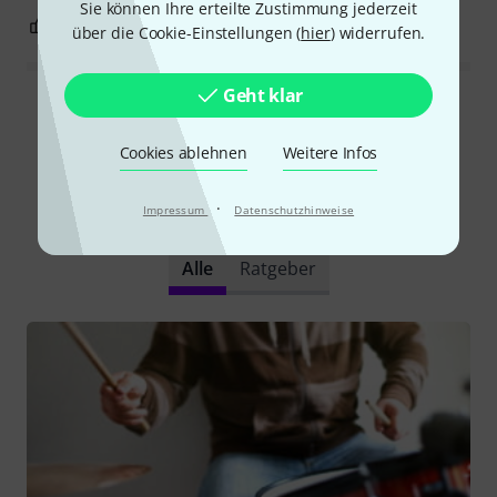
Sie können Ihre erteilte Zustimmung jederzeit
1
0
BEWERTUNG MELDEN
über die Cookie-Einstellungen (
hier
) widerrufen.
Geht klar
Alle Bewertungen lesen
Cookies ablehnen
Weitere Infos
Schon gewusst?
·
Impressum
Datenschutzhinweise
Alle
Ratgeber