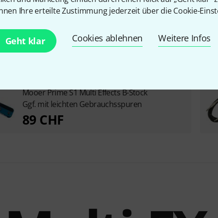
Inkl. Netzteil
Nein
nnen Ihre erteilte Zustimmung jederzeit über die Cookie-Einst
Cookies ablehnen
Weitere Infos
Geht klar
Mooer Prime S1 Multi Effects B-Stock
Ggf. mit leichten Gebrauchsspuren
89 CHF