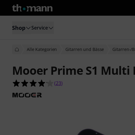
Shop
Service
Alle Kategorien
Gitarren und Bässe
Gitarren-/B
Mooer Prime S1 Multi 
4.1 von 5 Sternen aus 23 Kundenb
(
23
)