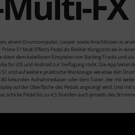
-Multi-FX 
kten, einem Drumcomputer, Looper sowie Anschlüssen in analo
 Prime S1 Multi Effects Pedal als flexible Klangzentrale in e
le dient dem kabellosen Einspielen von Backing-Tracks und via
ie für iOS und Android zur Verfügung steht. Die App bietet den
e S1 und auf weitere praktische Werkzeuge wie etwa den Dru
t 80 Sekunden Aufnahmedauer oder dem Tuner, der mit weite
isplay auf der Oberfläche des Pedals angezeigt wird. Und mit
as schicke Pedal bis zu 4,5 Stunden auch jenseits des Stromn