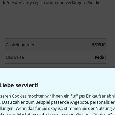
k.de/de/warranty-registration und verlängern Sie die
Artikelnummer
589310
Bauweise
Pedal
Drumcomputer
Ja
Expression Pedal
Nein
Liebe serviert!
Kopfhöreranschluss
Ja
seren Cookies möchten wir Ihnen ein fluffiges Einkaufserlebn
n. Dazu zählen zum Beispiel passende Angebote, personalisie
Line Out
Ja
llungen. Wenn das für Sie okay ist, stimmen Sie der Nutzung 
tiken und Marketing einfach durch einen Klick auf „Geht klar“ z