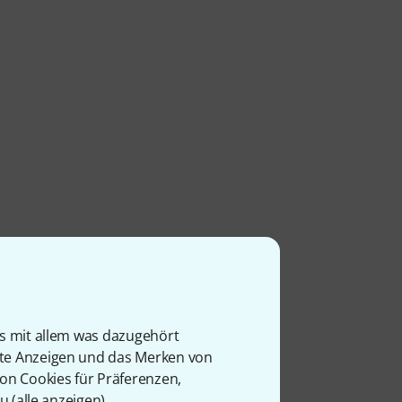
is mit allem was dazugehört
rte Anzeigen und das Merken von
von Cookies für Präferenzen,
u (
alle anzeigen
).