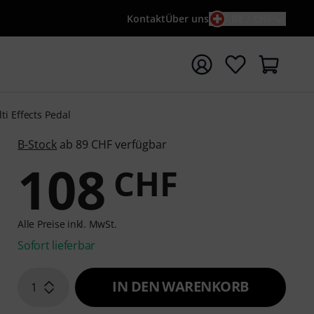
Kontakt
Über uns
DE / CHF
e mit Suchwort {searchTerm} starten
ti Effects Pedal
B-Stock
ab 89 CHF verfügbar
108
CHF
Alle Preise inkl. MwSt.
Sofort lieferbar
IN DEN WARENKORB
1