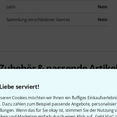
Latin
Nein
Sammlung verschiedener Genres
Nein
Zubehör & passende Artike
Liebe serviert!
seren Cookies möchten wir Ihnen ein fluffiges Einkaufserlebn
n. Dazu zählen zum Beispiel passende Angebote, personalisie
llungen. Wenn das für Sie okay ist, stimmen Sie der Nutzung 
tiken und Marketing einfach durch einen Klick auf „Geht klar“ z