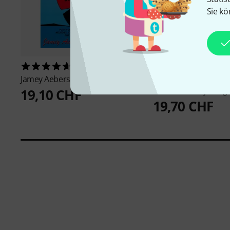
Sie kö
21
2
Jamey Aebersold
Maiden Voyage
Music Factory
EasyCh
Christmas Playalong
19,10 CHF
19,70 CHF