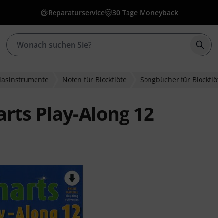
Reparaturservice
30 Tage Moneyback
Such
Blasinstrumente
Noten für Blockflöte
Songbücher für Blockflö
arts Play-Along 12
wertungen