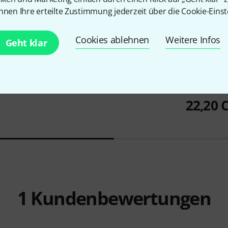
nnen Ihre erteilte Zustimmung jederzeit über die Cookie-Einst
Cookies ablehnen
Weitere Infos
Geht klar
Hannibal Verlag
Being Britney
23,90 CHF
arts
Hal Leonar
Most
22,20 
1
Kundenbewertungen