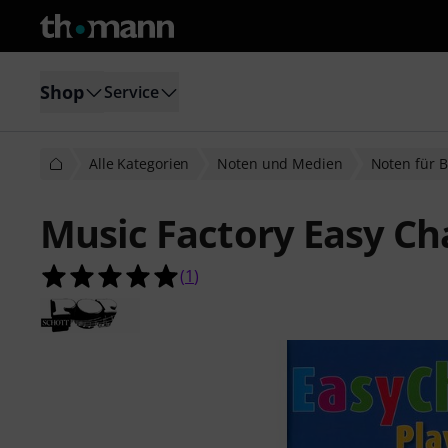
Shop
Service
Alle Kategorien
Noten und Medien
Noten für 
Music Factory Easy Ch
5.0 von 5 Sternen aus 1 Kundenbe
(
1
)