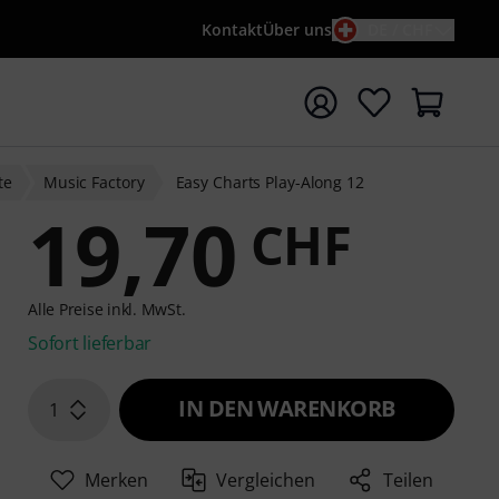
Kontakt
Über uns
DE / CHF
e mit Suchwort {searchTerm} starten
te
Music Factory
Easy Charts Play-Along 12
19,70
CHF
Alle Preise inkl. MwSt.
Sofort lieferbar
IN DEN WARENKORB
1
Merken
Vergleichen
Teilen