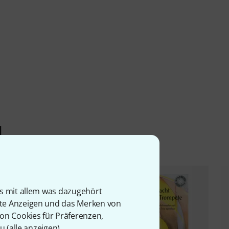
l
is mit allem was dazugehört
rte Anzeigen und das Merken von
von Cookies für Präferenzen,
u (
alle anzeigen
).