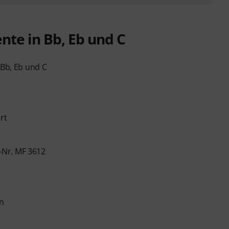
nte in Bb, Eb und C
 Bb, Eb und C
rt
-Nr. MF 3612
en