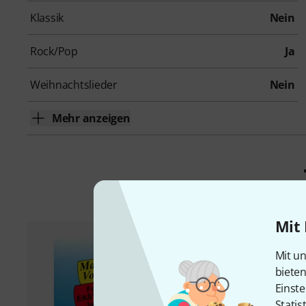
Klassik
Nein
Rock/Pop
Ja
Weihnachtslieder
Nein
Mehr anzeigen
Mit 
Mit un
biete
Einste
Statis