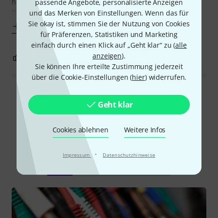
haste wieder blanke Kontakte... auch blöd.
passende Angebote, personalisierte Anzeigen
Dann bin ich auf diese
und das Merken von Einstellungen. Wenn das für
Sie okay ist, stimmen Sie der Nutzung von Cookies
Mehr anzeigen
für Präferenzen, Statistiken und Marketing
einfach durch einen Klick auf „Geht klar“ zu (
alle
anzeigen
).
0
0
BEWERTUNG MELDEN
Sie können Ihre erteilte Zustimmung jederzeit
über die Cookie-Einstellungen (
hier
) widerrufen.
Alle Bewertungen lesen
Geht klar
Cookies ablehnen
Weitere Infos
Schon gewusst?
·
Impressum
Datenschutzhinweise
Alle
Ratgeber
Downloads