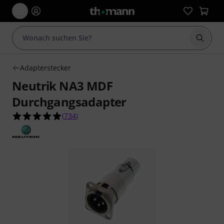
Suche 
Adapterstecker
Neutrik NA3 MDF
Durchgangsadapter
4.9 von 5 Sternen aus 734 Kundenbewertungen
(
734
)