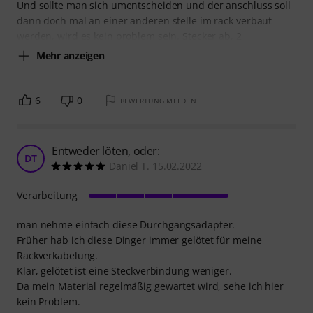
Und sollte man sich umentscheiden und der anschluss soll
dann doch mal an einer anderen stelle im rack verbaut
werden, wird es kein problem sein. Stecker ab, 2
Mehr anzeigen
6
0
BEWERTUNG MELDEN
Entweder löten, oder:
DT
Daniel T. 15.02.2022
Verarbeitung
man nehme einfach diese Durchgangsadapter.
Früher hab ich diese Dinger immer gelötet für meine
Rackverkabelung.
Klar, gelötet ist eine Steckverbindung weniger.
Da mein Material regelmäßig gewartet wird, sehe ich hier
kein Problem.