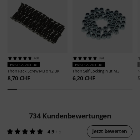
480
324
PASST GARANTIERT
PASST GARANTIERT
Thon
Rack Screw M3 x 12 BK
Thon
Self Locking Nut M3
N
8,70 CHF
6,20 CHF
734
Kundenbewertungen
Jetzt bewerten
4.9
/ 5