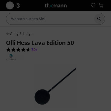
Suche 
Gong Schlägel
Olli Hess Lava Edition 50
4.6 von 5 Sternen aus 50 Kundenbewertungen
(
50
)