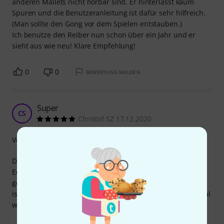
anderen Mallets nicht hörbar sind. Er hinterlässt kaum
Spuren und die Benutzeranleitung ist dafür sehr hilfreich.
(Man sollte den Gong vor dem Spielen entstauben.)
Ich benutze den Reiber nun schon über ein Jahr und er
sieht aus wie neu! Klare Empfehlung!
0
0
BEWERTUNG MELDEN
Super
CS
Christof SZ 17.12.2020
Verarbeitung
Da öffnet sich eine neue Klangwelt für mich, diese Lava
Edition ist der Hit! Ich habe mir 30er, 40er und 50er
gegönnt, und jede Grösse hat ihre Berechtigung. Der Preis
ist hier auch noch zumutbar, daher kann ich das Ganze mal
wieder vorbehaltlos empfehlen.