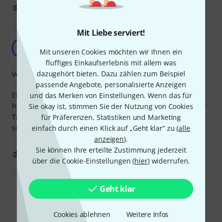
0
0
BEWERTUNG MELDEN
Mit Liebe serviert!
eher für die tiefen Frequenzen
S
Mit unseren Cookies möchten wir Ihnen ein
SteKo 09.10.2021
fluffiges Einkaufserlebnis mit allem was
dazugehört bieten. Dazu zählen zum Beispiel
Verarbeitung
passende Angebote, personalisierte Anzeigen
Eignet sich gut, um tiefe Frequenzen aus dem Instrument
und das Merken von Einstellungen. Wenn das für
herauszuholen. Die hohen Sounds, die auf Bass Drum oder
Sie okay ist, stimmen Sie der Nutzung von Cookies
TamTam wie Wahlfischgesänge klingen, fand ich eher
für Präferenzen, Statistiken und Marketing
schwer zu erreichen.
einfach durch einen Klick auf „Geht klar“ zu (
alle
anzeigen
).
Sie können Ihre erteilte Zustimmung jederzeit
0
1
BEWERTUNG MELDEN
über die Cookie-Einstellungen (
hier
) widerrufen.
Geht klar
Alle Bewertungen lesen
Cookies ablehnen
Weitere Infos