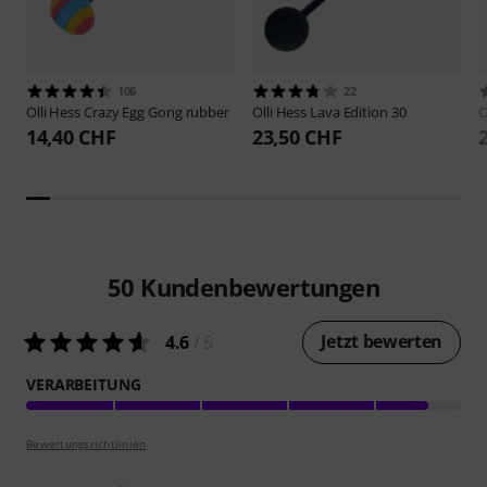
106
22
Olli Hess
Crazy Egg Gong rubber
Olli Hess
Lava Edition 30
O
14,40 CHF
23,50 CHF
50
Kundenbewertungen
Jetzt bewerten
4.6
/ 5
VERARBEITUNG
Bewertungsrichtlinien