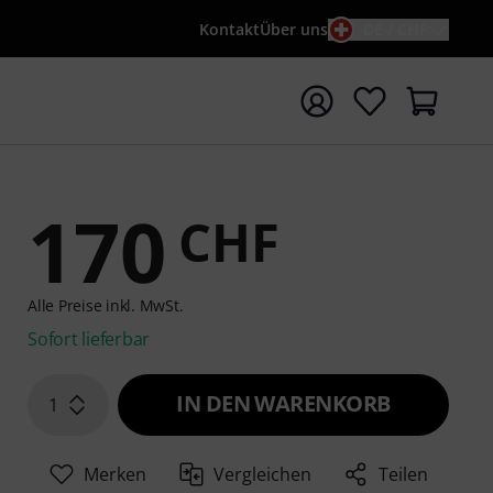
Kontakt
Über uns
DE / CHF
e mit Suchwort {searchTerm} starten
170
CHF
Alle Preise inkl. MwSt.
Sofort lieferbar
IN DEN WARENKORB
1
Merken
Vergleichen
Teilen