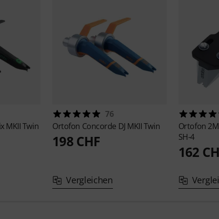
76
x MKII Twin
Ortofon
Concorde DJ MKII Twin
Ortofon
2M
SH-4
198 CHF
162 C
Vergleichen
Vergle