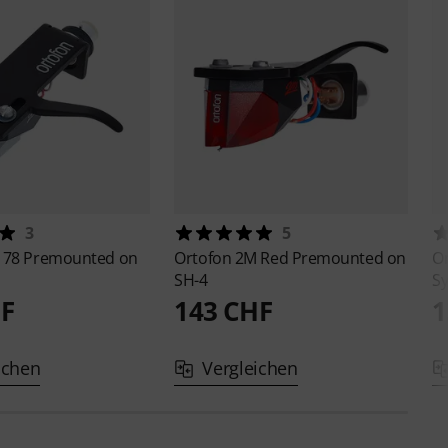
3
5
 78 Premounted on
Ortofon
2M Red Premounted on
O
SH-4
S
HF
143 CHF
1
ichen
Vergleichen