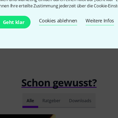
8,90 CHF
28 CHF
nnen Ihre erteilte Zustimmung jederzeit über die Cookie-Einst
Cookies ablehnen
Weitere Infos
Geht klar
Schon gewusst?
Alle
Ratgeber
Downloads