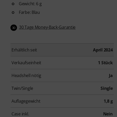
Gewicht: 6 g
Farbe: Blau
30 Tage Money-Back-Garantie
30
Erhältlich seit
April 2024
Verkaufseinheit
1 Stück
Headshell nötig
Ja
Twin/Single
Single
Auflagegewicht
1,8 g
Case inkl.
Nein