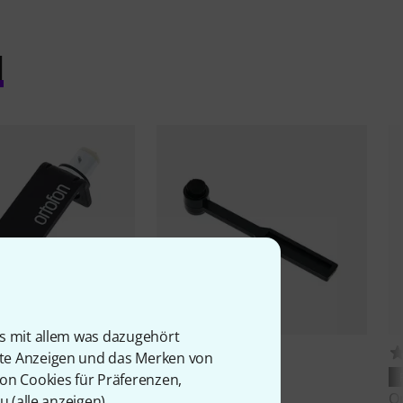
l
is mit allem was dazugehört
12
36
rte Anzeigen und das Merken von
NTIERT
PASST GARANTIERT
von Cookies für Präferenzen,
adshell SH 4 BK
Pro-Ject
Clean it
O
u (
alle anzeigen
).