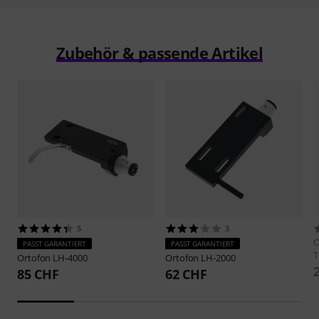
Zubehör & passende Artikel
5
3
O
PASST GARANTIERT
PASST GARANTIERT
T
Ortofon
LH-4000
Ortofon
LH-2000
85 CHF
62 CHF