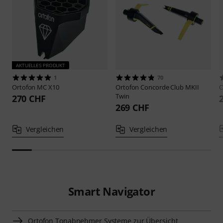
AKTUELLES PRODUKT
1
70
Ortofon
MC X10
Ortofon
Concorde Club MKII
O
Twin
270 CHF
269 CHF
Vergleichen
Vergleichen
Smart Navigator
Ortofon Tonabnehmer Systeme zur Übersicht