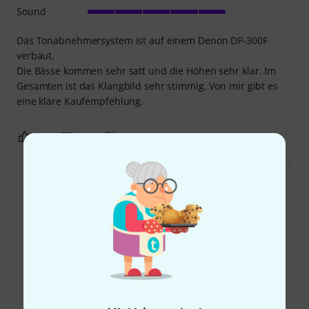
Sound
Das Tonabnehmersystem ist auf einem Denon DP-300F
verbaut.
Die Bässe kommen sehr satt und die Höhen sehr klar. Im
Gesamten ist das Klangbild sehr stimmig. Von mir gibt es
eine klare Kaufempfehlung.
0
0
BEWERTUNG MELDEN
Alle Bewertungen lesen
Schon gewusst?
Alle
Ratgeber
Testberichte