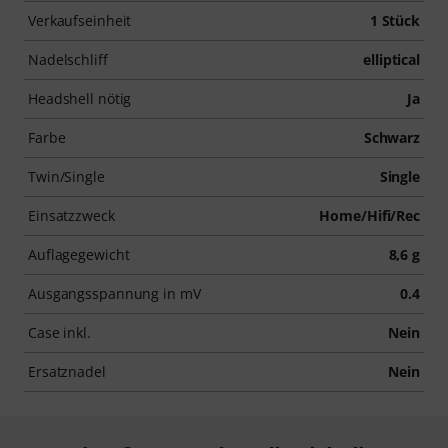
Verkaufseinheit
1 Stück
Nadelschliff
elliptical
Headshell nötig
Ja
Farbe
Schwarz
Twin/Single
Single
Einsatzzweck
Home/Hifi/Rec
Auflagegewicht
8,6 g
Ausgangsspannung in mV
0.4
Case inkl.
Nein
Ersatznadel
Nein