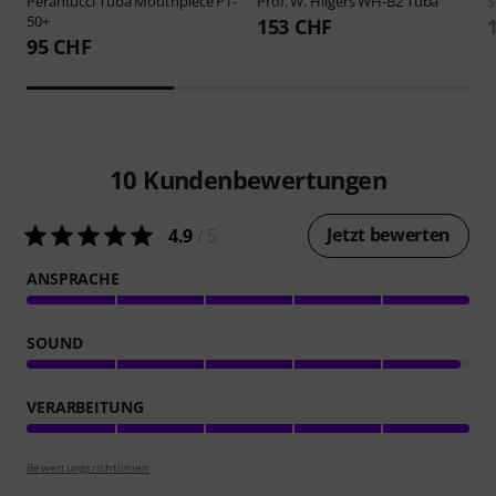
Perantucci
Tuba Mouthpiece PT-
Prof. W. Hilgers
WH-B2 Tuba
S
50+
153 CHF
95 CHF
10
Kundenbewertungen
Jetzt bewerten
4.9
/ 5
ANSPRACHE
SOUND
VERARBEITUNG
Bewertungsrichtlinien