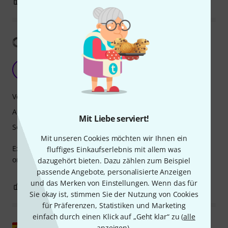
0
0
BEWERTUNG MELDEN
Übersetzung anzeigen
Great Mouthpiece
C
Conch83 24.05.2024
Verarbeitung
Ansprache
Mit Liebe serviert!
Sound
Mit unseren Cookies möchten wir Ihnen ein
Excellent mouthpiece. So good my entire section now plays
fluffiges Einkaufserlebnis mit allem was
on them
dazugehört bieten. Dazu zählen zum Beispiel
passende Angebote, personalisierte Anzeigen
und das Merken von Einstellungen. Wenn das für
0
0
BEWERTUNG MELDEN
Sie okay ist, stimmen Sie der Nutzung von Cookies
für Präferenzen, Statistiken und Marketing
einfach durch einen Klick auf „Geht klar“ zu (
alle
Original zeigen
anzeigen
).