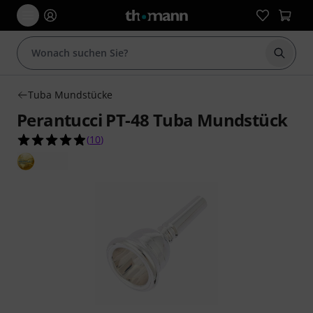
Suche 
Tuba Mundstücke
Perantucci PT-48 Tuba Mundstück
4.9 von 5 Sternen aus 10 Kundenbewertungen
(
10
)