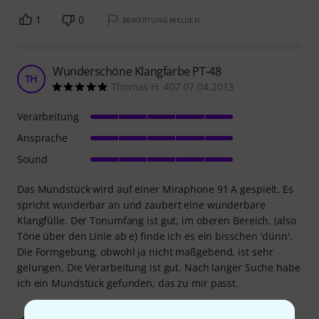
1
0
BEWERTUNG MELDEN
Wunderschöne Klangfarbe PT-48
TH
Thomas H. 407 07.04.2013
Verarbeitung
Ansprache
Sound
Das Mundstück wird auf einer Miraphone 91 A gespielt. Es
spricht wunderbar an und zaubert eine wunderbare
Klangfülle. Der Tonumfang ist gut, im oberen Bereich, (also
Töne über den Linie ab e) finde ich es ein bisschen 'dünn'.
Die Formgebung, obwohl ja nicht maßgebend, ist sehr
gelungen. Die Verarbeitung ist gut. Nach langer Suche habe
ich ein Mundstück gefunden, das zu mir passt.