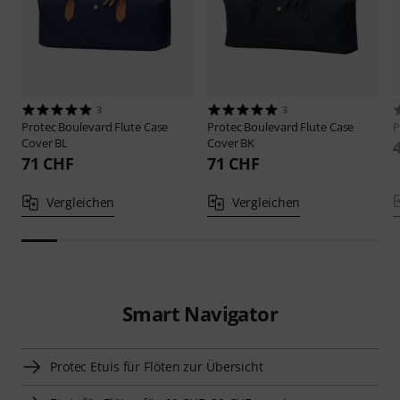
3
3
Protec
Boulevard Flute Case
Protec
Boulevard Flute Case
P
Cover BL
Cover BK
71 CHF
71 CHF
Vergleichen
Vergleichen
Smart Navigator
Protec Etuis für Flöten zur Übersicht