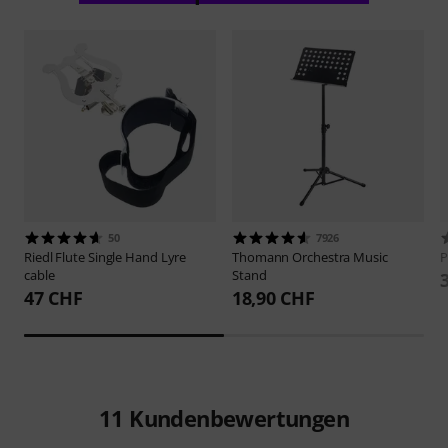
50
7926
Riedl
Flute Single Hand Lyre
Thomann
Orchestra Music
P
cable
Stand
47 CHF
18,90 CHF
11
Kundenbewertungen