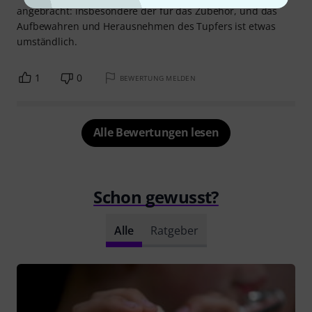
angebracht: insbesondere der für das Zubehör, und das
Aufbewahren und Herausnehmen des Tupfers ist etwas
umständlich.
1
0
BEWERTUNG MELDEN
Alle Bewertungen lesen
Schon gewusst?
Alle
Ratgeber