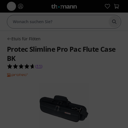
Suche 
Etuis für Flöten
Protec Slimline Pro Pac Flute Case
BK
4.6 von 5 Sternen aus 11 Kundenbewertungen
(
11
)