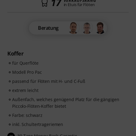
17
VERKAUFSRANG
in Etuis für Flöten
Beratung
Koffer
für Querflöte
Modell Pro Pac
passend für Flöten mit H- und C-Fuß
extrem leicht
Außenfach, welches genügend Platz für die gängigen
Piccolo-Flöten-Koffer bietet
Farbe: schwarz
inkl. Schultertrageriemen
30 Tage Money-Back-Garantie