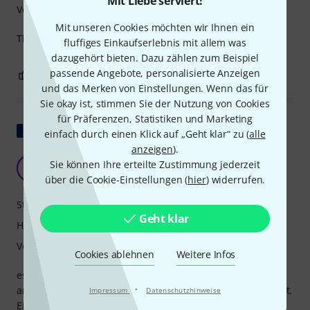
Mit Liebe serviert!
Verarbeitung
Mit unseren Cookies möchten wir Ihnen ein
The case offers excellent protection at an affordable price .
fluffiges Einkaufserlebnis mit allem was
dazugehört bieten. Dazu zählen zum Beispiel
passende Angebote, personalisierte Anzeigen
1
0
BEWERTUNG MELDEN
und das Merken von Einstellungen. Wenn das für
Sie okay ist, stimmen Sie der Nutzung von Cookies
für Präferenzen, Statistiken und Marketing
Original zeigen
einfach durch einen Klick auf „Geht klar“ zu (
alle
anzeigen
).
sehr guter Fall
Sie können Ihre erteilte Zustimmung jederzeit
A
Anonym 11.08.2016
über die Cookie-Einstellungen (
hier
) widerrufen.
Stabilität
Geht klar
Handling
Verarbeitung
Cookies ablehnen
Weitere Infos
es ist ein sehr guter Fall; Die Innenschäume sind dicht und
·
an meine Flöte angepasst und schützen sie gut. es ist leicht.
Impressum
Datenschutzhinweise
Einziges Problem: Die Reißverschlüsse sind „etwas kurz“