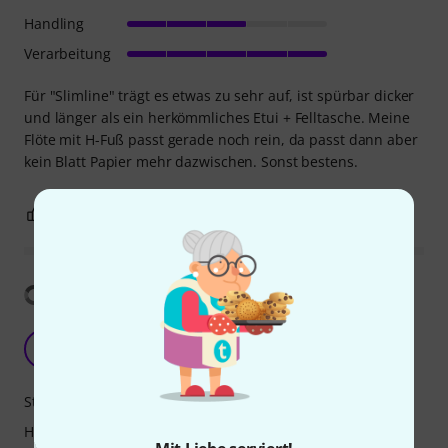
Handling
Verarbeitung
Für "Slimline" trägt es etwas zu sehr auf, ist spürbar dicker
und länger als ein herkömmliches Etui + Felltasche. Meine
Flöte mit H-Fuß passt gerade noch rein, da passt dann aber
kein Blatt Papier mehr dazwischen. Sonst bestens.
0
0
BEWERTUNG MELDEN
Übersetzung anzeigen
Protec Slimline Pro Pac Flute Case to low B
W
William578 26.05.2013
Stabilität
Handling