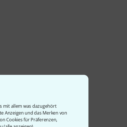
is mit allem was dazugehört
rte Anzeigen und das Merken von
l
von Cookies für Präferenzen,
u (
alle anzeigen
).