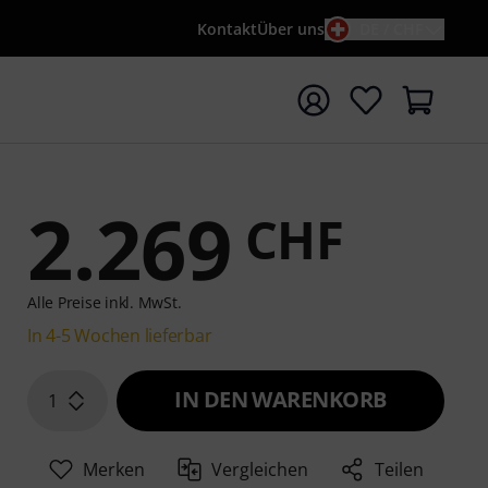
Kontakt
Über uns
DE / CHF
e mit Suchwort {searchTerm} starten
2.269
CHF
Alle Preise inkl. MwSt.
In 4-5 Wochen lieferbar
IN DEN WARENKORB
1
Merken
Vergleichen
Teilen