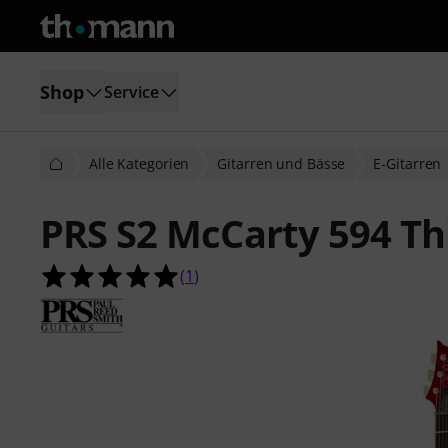
Shop
Service
Alle Kategorien
Gitarren und Bässe
E-Gitarren
PRS S2 McCarty 594 Thi
5.0 von 5 Sternen aus 1 Kundenbe
(
1
)