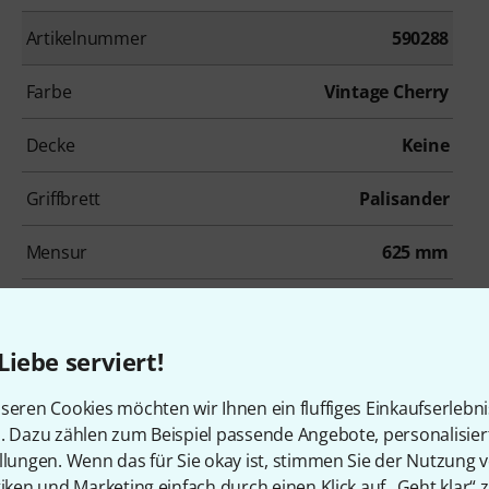
Artikelnummer
590288
Farbe
Vintage Cherry
Decke
Keine
Griffbrett
Palisander
Mensur
625 mm
Tremolo
Nein
Liebe serviert!
Inkl. Gigbag
Ja
seren Cookies möchten wir Ihnen ein fluffiges Einkaufserlebn
n. Dazu zählen zum Beispiel passende Angebote, personalisie
Zubehör & passende Artike
llungen. Wenn das für Sie okay ist, stimmen Sie der Nutzung 
tiken und Marketing einfach durch einen Klick auf „Geht klar“ z