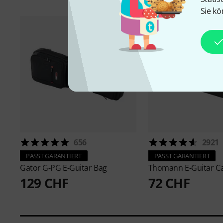
Sie kö
656
2921
PASST GARANTIERT
PASST GARANTIERT
Gator
G-PG E-Guitar Bag
Thomann
E-Guitar C
129 CHF
72 CHF