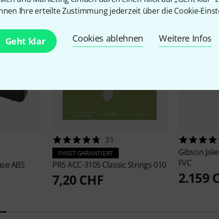
nnen Ihre erteilte Zustimmung jederzeit über die Cookie-Einst
Cookies ablehnen
Weitere Infos
Geht klar
31
Gibson
Jak
PASST GARANTIERT
FVC
ase ABS
PRS
ACC-3105 Classic Strings 010
2.159 
7,20 CHF