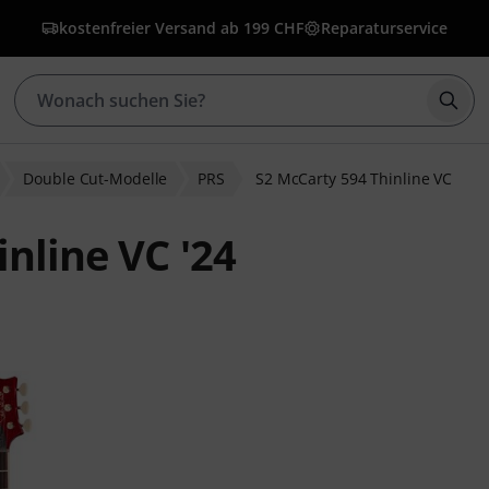
kostenfreier Versand ab 199 CHF
Reparaturservice
Such
Double Cut-Modelle
PRS
S2 McCarty 594 Thinline VC
nline VC '24
wertungen