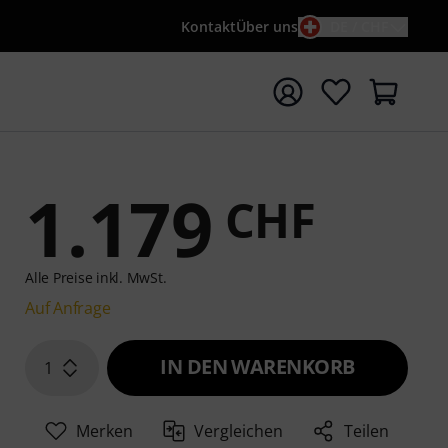
Kontakt
Über uns
DE / CHF
e mit Suchwort {searchTerm} starten
1.179
CHF
Alle Preise inkl. MwSt.
Auf Anfrage
IN DEN WARENKORB
1
Merken
Vergleichen
Teilen