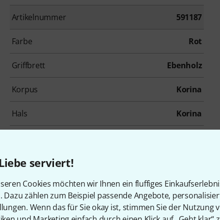
Artikelnummer
591187
Farbe
Rot
Griffbrett
Ebenholz
Korpus
Korina
Hals
Korina
Mensur
629 mm
Liebe serviert!
Inkl. Gigbag
Nein
seren Cookies möchten wir Ihnen ein fluffiges Einkaufserlebn
n. Dazu zählen zum Beispiel passende Angebote, personalisie
llungen. Wenn das für Sie okay ist, stimmen Sie der Nutzung 
tiken und Marketing einfach durch einen Klick auf „Geht klar“ z