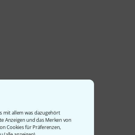
is mit allem was dazugehört
rte Anzeigen und das Merken von
von Cookies für Präferenzen,
u (
alle anzeigen
).