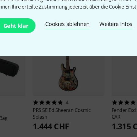
Zubehör & passende Artike
nnen Ihre erteilte Zustimmung jederzeit über die Cookie-Einst
Cookies ablehnen
Weitere Infos
Geht klar
4
PRS
SE Ed Sheeran Cosmic
Fender
Excl
Splash
CAR
 Bag
1.444 CHF
1.315 