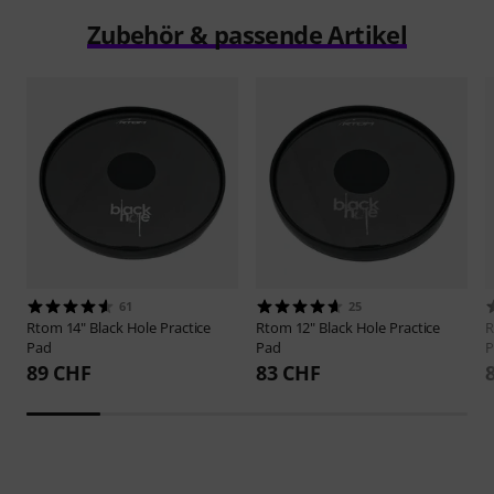
Zubehör & passende Artikel
61
25
Rtom
14" Black Hole Practice
Rtom
12" Black Hole Practice
Pad
Pad
P
89 CHF
83 CHF