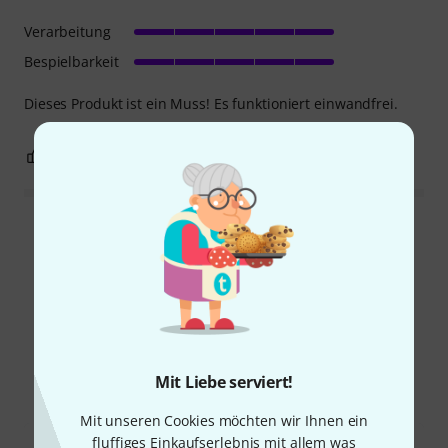
Verarbeitung
Bespielbarkeit
Dieses Produkt ist ein Muss! Es funktioniert einwandfrei.
0
0
BEWERTUNG MELDEN
Alle Bewertungen lesen
Schon gewusst?
Alle
Downloads
Mit Liebe serviert!
Mit unseren Cookies möchten wir Ihnen ein
fluffiges Einkaufserlebnis mit allem was