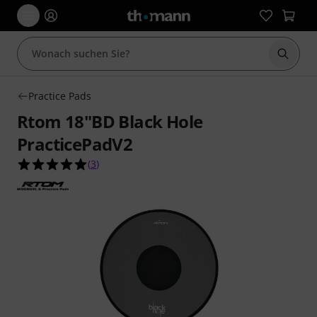
Suche 
Practice Pads
Rtom 18"BD Black Hole
PracticePadV2
5.0 von 5 Sternen aus 3 Kundenbewertungen
(
3
)