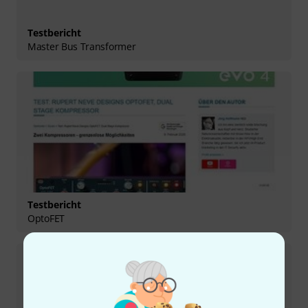
Testbericht
Master Bus Transformer
Testbericht
OptoFET