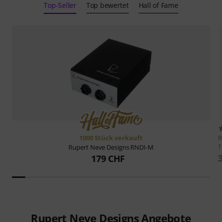
Top-Seller
Top bewertet
Hall of Fame
1000 Stück verkauft
R
T
Rupert Neve Designs
RNDI-M
179 CHF
Rupert Neve Designs Angebote