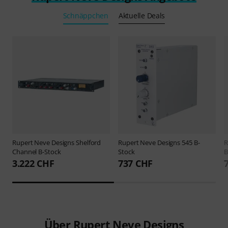
Schnäppchen
Aktuelle Deals
Rupert Neve Designs
Shelford
Rupert Neve Designs
545 B-
R
Channel B-Stock
Stock
B
3.222 CHF
737 CHF
Über Rupert Neve Designs