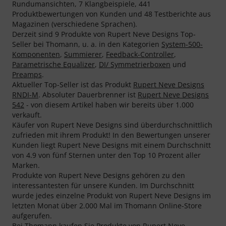
Rundumansichten, 7 Klangbeispiele, 441
Produktbewertungen von Kunden und 48 Testberichte aus
Magazinen (verschiedene Sprachen).
Derzeit sind 9 Produkte von Rupert Neve Designs Top-
Seller bei Thomann, u. a. in den Kategorien
System-500-
Komponenten
,
Summierer
,
Feedback-Controller
,
Parametrische Equalizer
,
DI/ Symmetrierboxen
und
Preamps
.
Aktueller Top-Seller ist das Produkt
Rupert Neve Designs
RNDI-M
. Absoluter Dauerbrenner ist
Rupert Neve Designs
542
- von diesem Artikel haben wir bereits über 1.000
verkauft.
Käufer von Rupert Neve Designs sind überdurchschnittlich
zufrieden mit ihrem Produkt! In den Bewertungen unserer
Kunden liegt Rupert Neve Designs mit einem Durchschnitt
von 4.9 von fünf Sternen unter den Top 10 Prozent aller
Marken.
Produkte von Rupert Neve Designs gehören zu den
interessantesten für unsere Kunden. Im Durchschnitt
wurde jedes einzelne Produkt von Rupert Neve Designs im
letzten Monat über 2.000 Mal im Thomann Online-Store
aufgerufen.
Bei Thomann kaufen Sie Produkte von Rupert Neve