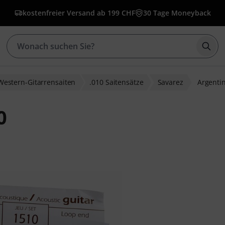
kostenfreier Versand ab 199 CHF
30 Tage Moneyback
Such
Western-Gitarrensaiten
.010 Saitensätze
Savarez
Argenti
0
bewertungen