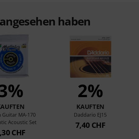
t angesehen haben
3%
2%
KAUFTEN
KAUFTEN
n Guitar MA-170
Daddario EJ15
tic Acoustic Set
7,40 CHF
,30 CHF