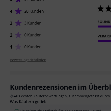
4
20 Kunden
SOUND
3
3 Kunden
2
0 Kunden
VERARB
1
0 Kunden
Bewertungsrichtlinien
Kundenrezensionen im Überbl
Aus echten Käuferbewertungen, zusammengefasst durch 
Was Käufern gefiel:
Sie gelten als Maßstab für den Gypsy-Jazz-Sound.