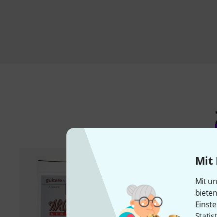
Mit 
Mit un
biete
Einste
Statis