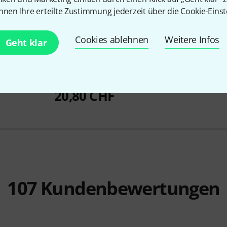
nnen Ihre erteilte Zustimmung jederzeit über die Cookie-Einst
Cookies ablehnen
Weitere Infos
Geht klar
3147
610
Harley Benton
Guitar Strap
Harley Ben
Padded Black
44 CHF
20,80 CHF
107
Kundenbewertungen