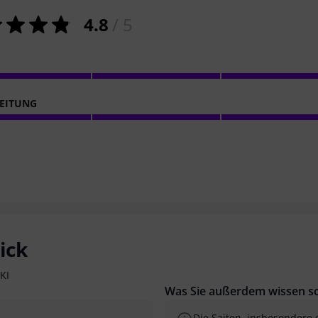
4.8
/ 5
EITUNG
ick
KI
Was Sie außerdem wissen so
Die Saiten, insbesondere d