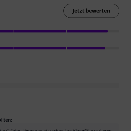
Jetzt bewerten
llten:
ie G-Saite, können relativ schnell an Klangfülle verlieren