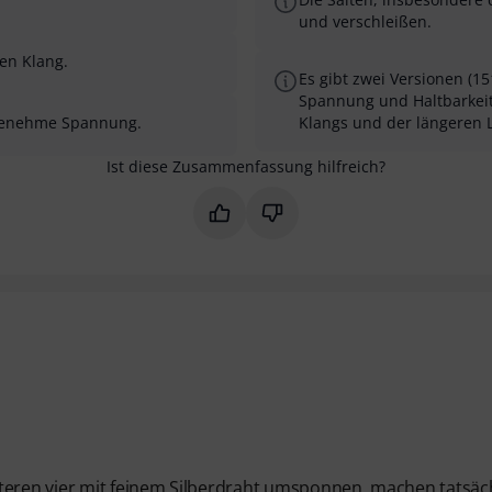
und verschleißen.
en Klang.
Es gibt zwei Versionen (1
Spannung und Haltbarkei
ngenehme Spannung.
Klangs und der längeren 
Ist diese Zusammenfassung hilfreich?
Markieren Sie diese Zusammenfas
Markieren Sie diese Zusam
nteren vier mit feinem Silberdraht umsponnen, machen tatsäc