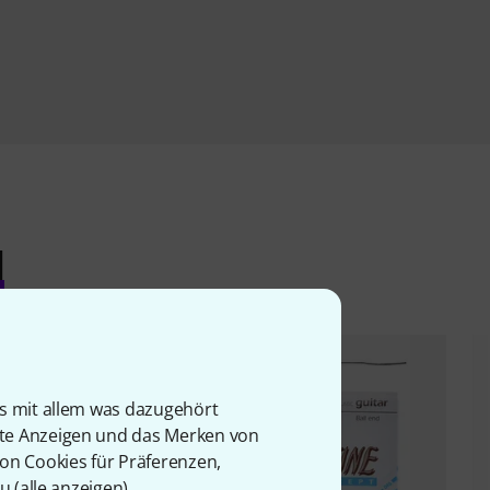
l
is mit allem was dazugehört
rte Anzeigen und das Merken von
von Cookies für Präferenzen,
u (
alle anzeigen
).