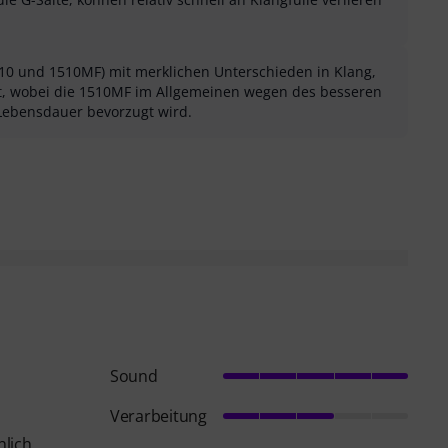
510 und 1510MF) mit merklichen Unterschieden in Klang,
t, wobei die 1510MF im Allgemeinen wegen des besseren
Lebensdauer bevorzugt wird.
sung als hilfreich
menfassung als nicht hilfreich
Sound
Verarbeitung
hlich