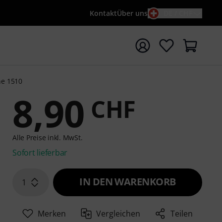
Kontakt
Über uns
DE / CHF
e mit Suchwort {searchTerm} starten
ne 1510
8,90
CHF
Alle Preise inkl. MwSt.
Sofort lieferbar
IN DEN WARENKORB
1
Merken
Vergleichen
Teilen