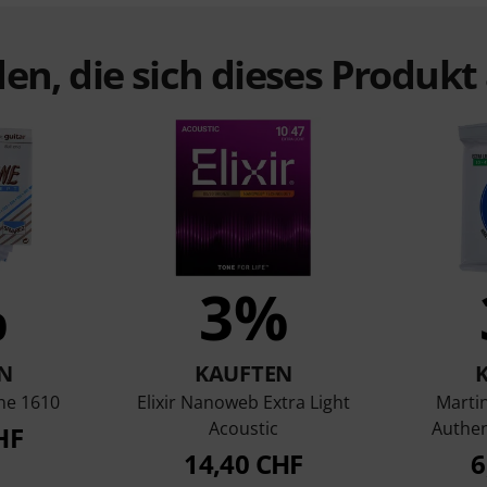
en, die sich dieses Produk
%
3%
N
KAUFTEN
ne 1610
Elixir Nanoweb Extra Light
Marti
Acoustic
Authen
HF
14,40 CHF
6