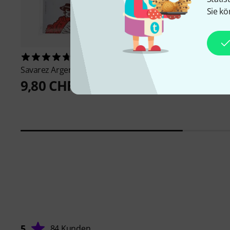
Sie kö
153
136
Savarez
Argentine 1510MF
Savarez
Argentine 1
9,80 CHF
10,80 CHF
5
84 Kunden