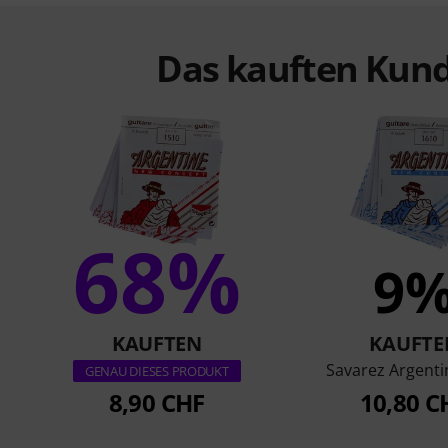
Das kauften Kund
68%
9
KAUFTEN
KAUFTE
Savarez Argenti
GENAU DIESES PRODUKT
8,90 CHF
10,80 C