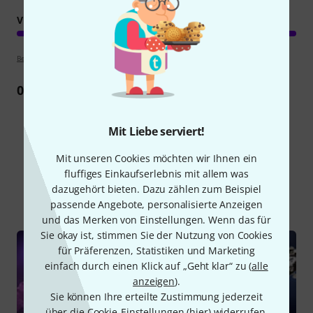
VERARBEITUNG
Bewertungsrichtlinien
0
Rezension
Mit Liebe serviert!
Mit unseren Cookies möchten wir Ihnen ein
Schon gewusst?
fluffiges Einkaufserlebnis mit allem was
dazugehört bieten. Dazu zählen zum Beispiel
Alle
Ratgeber
passende Angebote, personalisierte Anzeigen
und das Merken von Einstellungen. Wenn das für
Sie okay ist, stimmen Sie der Nutzung von Cookies
für Präferenzen, Statistiken und Marketing
einfach durch einen Klick auf „Geht klar“ zu (
alle
anzeigen
).
Sie können Ihre erteilte Zustimmung jederzeit
über die Cookie-Einstellungen (
hier
) widerrufen.