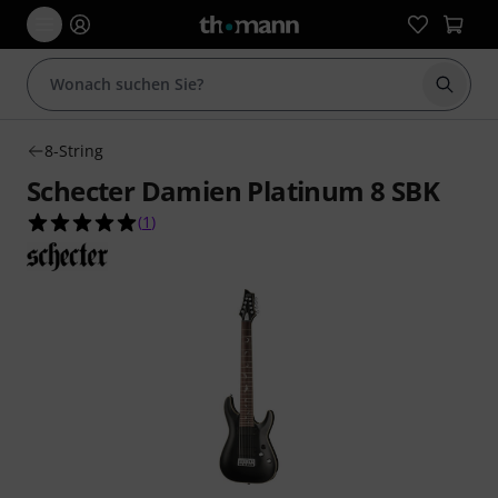
Suche 
8-String
Schecter Damien Platinum 8 SBK
5.0 von 5 Sternen aus 1 Kundenbewertungen
(
1
)