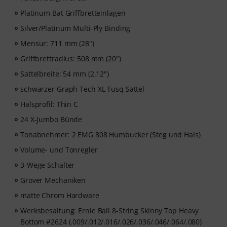
Ausgezeichnet mit dem deutschen Bildungs-Award
2025/2026 in der Kategorie “E-Learning
Platinum Bat Griffbretteinlagen
Instrumentalunterricht”! Mit über 400 Gitarren
Silver/Platinum Multi-Ply Binding
Videolektionen für Anfänger und Fortgeschrittene – von
Mensur: 711 mm (28")
Pop, Rock und Blues bis Metal und mehr. Mit
persönlichem Support per Chat, Noten zum
Griffbrettradius: 508 mm (20")
Ausdrucken sowie intelligentem Videoplayer mit
Sattelbreite: 54 mm (2,12")
Übungsfunktion, Zeitlupe und weitere Features.
schwarzer Graph Tech XL Tusq Sattel
Halsprofil: Thin C
24 X-Jumbo Bünde
Tonabnehmer: 2 EMG 808 Humbucker (Steg und Hals)
Volume- und Tonregler
3-Wege Schalter
Grover Mechaniken
matte Chrom Hardware
Werksbesaitung: Ernie Ball 8-String Skinny Top Heavy
Bottom #2624 (.009/.012/.016/.026/.036/.046/.064/.080)