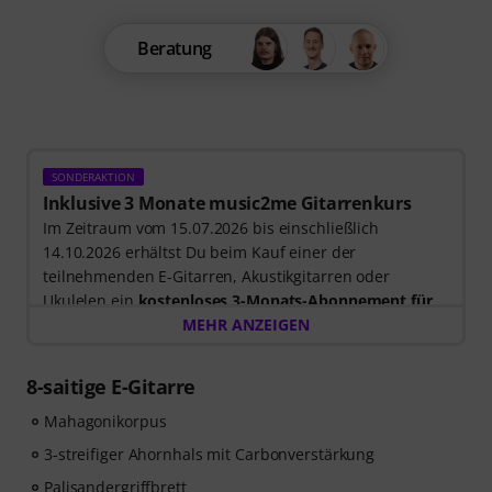
Beratung
SONDERAKTION
Inklusive 3 Monate music2me Gitarrenkurs
Im Zeitraum vom 15.07.2026 bis einschließlich
14.10.2026 erhältst Du beim Kauf einer der
teilnehmenden E-Gitarren, Akustikgitarren oder
Ukulelen ein
kostenloses 3-Monats-Abonnement für
einen Onlinekurs von music2me im Wert von EUR
MEHR ANZEIGEN
57,00
. Nach dem Versand deiner Bestellung bekommst
du den Freischaltcode automatisch per E-Mail
8-saitige E-Gitarre
zugesendet. Das music2me Abo endet nach Ablauf
automatisch.
Mahagonikorpus
Music2Me, dein Online-Lernportal für Musik mit einem
3-streifiger Ahornhals mit Carbonverstärkung
pädagogischen Konzept von studierten Musiklehrern.
Palisandergriffbrett