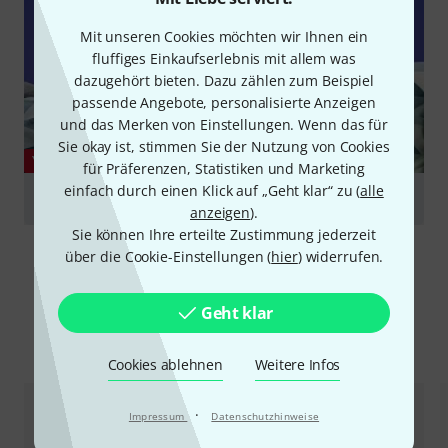
Mit unseren Cookies möchten wir Ihnen ein
fluffiges Einkaufserlebnis mit allem was
dazugehört bieten. Dazu zählen zum Beispiel
passende Angebote, personalisierte Anzeigen
und das Merken von Einstellungen. Wenn das für
Sie okay ist, stimmen Sie der Nutzung von Cookies
YOUTUBE
für Präferenzen, Statistiken und Marketing
einfach durch einen Klick auf „Geht klar“ zu (
alle
Very Black: Checking Out The Schecter PT Black Ops
anzeigen
).
abspielen
Sie können Ihre erteilte Zustimmung jederzeit
über die Cookie-Einstellungen (
hier
) widerrufen.
Geht klar
Alternativen vergleichen
Cookies ablehnen
Weitere Infos
·
Impressum
Datenschutzhinweise