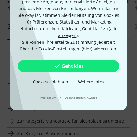
Schilke
Tuba 69C4
Schilke
Tuba Concert Series SHII-
S
passende Angebote, personalisierte Anzeigen
CLE
168 CHF
und das Merken von Einstellungen. Wenn das für
253 CHF
Sie okay ist, stimmen Sie der Nutzung von Cookies
für Präferenzen, Statistiken und Marketing
Vergleichen
Vergleichen
einfach durch einen Klick auf „Geht klar“ zu (
alle
anzeigen
).
Sie können Ihre erteilte Zustimmung jederzeit
über die Cookie-Einstellungen (
hier
) widerrufen.
Smart Navigator
Geht klar
Cookies ablehnen
Weitere Infos
Schilke Mundstücke für Tuba zur Übersicht
Mundstücke für Tuba für 250 CHF–350 CHF anzeigen
·
Impressum
Datenschutzhinweise
Zur Kategorie Mundstücke für Tuba
Zur Kategorie Mundstücke für Blechblasinstrumente
Zur Kategorie Blasinstrumente