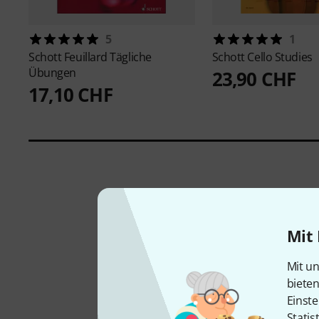
5
1
Schott
Feuillard Tägliche
Schott
Cello Studies
Übungen
23,90 CHF
17,10 CHF
Mit 
Mit un
biete
Einste
Statis