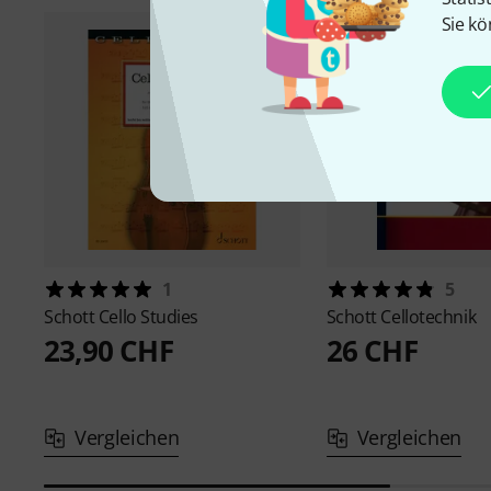
Sie kö
1
5
Schott
Cello Studies
Schott
Cellotechnik
23,90 CHF
26 CHF
Vergleichen
Vergleichen