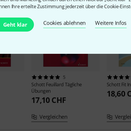
nnen Ihre erteilte Zustimmung jederzeit über die Cookie-Einst
Cookies ablehnen
Weitere Infos
Geht klar
5
Schott
Feuillard Tägliche
Schott
Fit 
Übungen
18,60 
17,10 CHF
Vergleichen
Vergle