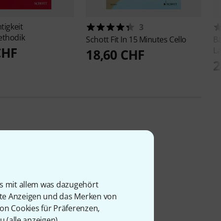
tigkeit
3
ethodik
Schott
Fit In 15 Minutes Cello
Bä
CHF
La
18,60 CHF
2
is mit allem was dazugehört
rte Anzeigen und das Merken von
von Cookies für Präferenzen,
u (
alle anzeigen
).