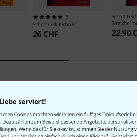
Schott
Leich
5
Streicherm
Schott
Cellotechnik
22,90 
26 CHF
Liebe serviert!
seren Cookies möchten wir Ihnen ein fluffiges Einkaufserlebn
Alternativen vergleichen
n. Dazu zählen zum Beispiel passende Angebote, personalisie
llungen. Wenn das für Sie okay ist, stimmen Sie der Nutzung 
tiken und Marketing einfach durch einen Klick auf „Geht klar“ z