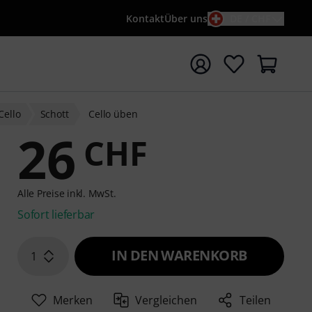
Kontakt
Über uns
DE / CHF
e mit Suchwort {searchTerm} starten
Cello
Schott
Cello üben
26
CHF
Alle Preise inkl. MwSt.
Sofort lieferbar
IN DEN WARENKORB
1
Merken
Vergleichen
Teilen