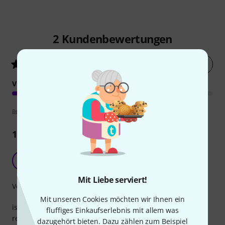
2
Kundenbewertungen
Jetzt bewerten
4
/ 5
VERARBEITUNG
Bewertungsrichtlinien
1
Rezension
J
JoZw 25.04.2022
Mit Liebe serviert!
Verarbeitung
Mit unseren Cookies möchten wir Ihnen ein
ist ok für den Preis allerdings lässt sich der Stecker oftmals
fluffiges Einkaufserlebnis mit allem was
recht schwer lösen.
dazugehört bieten. Dazu zählen zum Beispiel