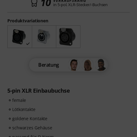
10
VERKAUFSRANG
in 5-pol. XLR-Stecker/-Buchsen
Produktvariationen
Beratung
5-pin XLR Einbaubuchse
female
Lötkontakte
goldene Kontakte
schwarzes Gehäuse
passend für D-Norm