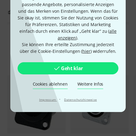
passende Angebote, personalisierte Anzeigen
und das Merken von Einstellungen. Wenn das für
0
0
BEWERTUNG MELDEN
Sie okay ist, stimmen Sie der Nutzung von Cookies
für Präferenzen, Statistiken und Marketing
einfach durch einen Klick auf „Geht klar“ zu (
alle
Alle Bewertungen lesen
anzeigen
).
Sie können Ihre erteilte Zustimmung jederzeit
über die Cookie-Einstellungen (
hier
) widerrufen.
Alternativen vergleichen
Geht klar
Cookies ablehnen
Weitere Infos
·
Impressum
Datenschutzhinweise