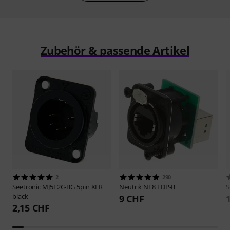
Zubehör & passende Artikel
2
290
Seetronic
MJ5F2C-BG 5pin XLR
Neutrik
NE8 FDP-B
S
black
9 CHF
2,15 CHF