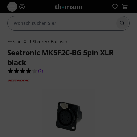
Suche 
5-pol XLR-Stecker/-Buchsen
Seetronic MK5F2C-BG 5pin XLR
black
4.0 von 5 Sternen aus 2 Kundenbewertungen
(
2
)